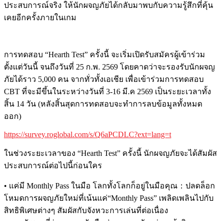
ประสบการณ์จริง
ให้นักผจญภัยได้กลับมาพบกับความรู้สึกที่คุ้น
เคยอีกครั้งภายในเกม
การทดสอบ
“Hearth Test”
ครั้งนี้
จะเริ่มเปิดรับสมัครผู้เข้าร่วม
ตั้งแต่วันนี้
จนถึงวันที่
25
ก.พ
. 2569
โดยคาดว่าจะรองรับนักผจญ
ภัยได้ราว
5,000
คน
จากทั่วทั้งเอเชีย
เพื่อเข้าร่วมการทดสอบ
CBT
ที่จะมีขึ้นในระหว่างวันที่
3-16
มี.ค
2569
เป็นระยะเวลาทั้ง
สิ้น
14
วัน
(
หลังสิ้นสุดการทดสอบจะทำการลบข้อมูลทั้งหมด
ออก
)
https://survey.roglobal.com/s/Q6aPCDLC?ext=lang=t
ในช่วงระยะเวลาของ
“Hearth Test”
ครั้งนี้
นักผจญภัยจะได้สัมผัส
ประสบการณ์ต่อไปนี้ก่อนใคร
•
แค่มี
Monthly Pass
ในมือ
โลกทั้งโลกก็อยู่ในมือคุณ
：
ปลดล็อก
โหมดการผจญภัยใหม่ที่เน้นแค่
“Monthly Pass”
เพลิดเพลินไปกับ
สิทธิพิเศษต่างๆ
สัมผัสกับจังหวะการเล่นที่ต่อเนื่อง