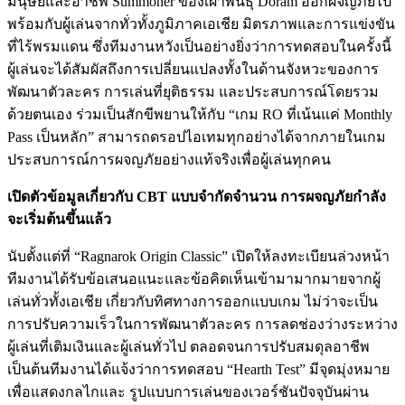
มนุษย์และอาชีพ
Summoner
ของเผ่าพันธุ์
Doram
ออกผจญภัยไป
พร้อมกับผู้เล่นจากทั่วทั้งภูมิภาคเอเชีย
มิตรภาพและการแข่งขัน
ที่ไร้พรมแดน
ซึ่งทีมงานหวังเป็นอย่างยิ่งว่าการทดสอบในครั้งนี้
ผู้เล่นจะได้สัมผัสถึงการเปลี่ยนแปลงทั้งในด้านจังหวะของการ
พัฒนาตัวละคร
การเล่นที่ยุติธรรม
และประสบการณ์โดยรวม
ด้วยตนเอง
ร่วมเป็นสักขีพยานให้กับ
“
เกม
RO
ที่เน้นแค่
Monthly
Pass
เป็นหลัก
”
สามารถดรอปไอเทมทุกอย่างได้จากภายในเกม
ประสบการณ์การผจญภัยอย่างแท้จริงเพื่อผู้เล่นทุกคน
เปิดตัวข้อมูลเกี่ยวกับ
CBT
แบบจำกัดจำนวน
การผจญภัยกำลัง
จะเริ่มต้นขึ้นแล้ว
นับตั้งแต่ที่
“Ragnarok Origin Classic”
เปิดให้ลงทะเบียนล่วงหน้า
ทีมงานได้รับข้อเสนอแนะและข้อคิดเห็นเข้ามามากมายจากผู้
เล่นทั่วทั้งเอเชีย
เกี่ยวกับทิศทางการออกแบบเกม
ไม่ว่าจะเป็น
การปรับความเร็วในการพัฒนาตัวละคร
การลดช่องว่างระหว่าง
ผู้เล่นที่เติมเงินและผู้เล่นทั่วไป
ตลอดจนการปรับสมดุลอาชีพ
เป็นต้น
ทีมงานได้แจ้งว่าการทดสอบ
“Hearth Test”
มีจุดมุ่งหมาย
เพื่อแสดงกลไกและ
รูปแบบการเล่นของเวอร์ชันปัจจุบันผ่าน