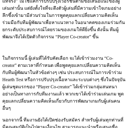
แท้จริง
”
ไม่ใช่แค่การปรับปรุงเวอร์ชันตามข้อเสนอแนะของผู้
เล่นเท่านั้น
แต่ยังตั้งใจที่จะดึงตัวผู้เล่นที่มีความเข้าใจเกมอย่าง
ลึกซึ้งเข้ามามีส่วนร่วมในการพูดคุยแลกเปลี่ยนความคิดเห็น
ร่วมมือกับทีมผู้พัฒนาเพื่อหาแนวทาง
ในอนาคตของเกมร่วมกัน
ยกระดับประสบการณ์โดยรวมของเกมให้ดียิ่งขึ้น
ดังนั้น
ทีมผู้
พัฒนาจึงได้เปิดตัวกิจกรรม
“Player Co-creator”
ขึ้น
ในกิจกรรมนี้
ผู้เล่นที่ได้รับคัดเลือก
จะได้เข้าร่วมงาน
“Co-
creator”
ตามเวลาที่กำหนด
เพื่อพูดคุยแลกเปลี่ยนความคิดเห็น
กับทีมผู้พัฒนาในหัวข้อต่างๆ
เช่น
ประสบการณ์ในการเข้าร่วม
Hearth Test
หรือการปรับปรุงเนื้อหาและระบบต่างๆ
ซึ่งในปัจจุบัน
ผู้เล่นชุดแรกของ
“Player Co-creator”
ได้เข้าร่วมกลุ่มสนทนา
อย่างเป็นทางการกับทีมงานแล้ว
พวกเขาได้เข้าร่วมเล่นเกม
พูด
คุยแลกเปลี่ยนความคิดเห็นเกี่ยวกับการพัฒนาเกมกับผู้เล่นคน
อื่นๆ
นอกจากนี้
ทีมงานยังได้เปิดช่องรับสมัคร
สำหรับผู้เล่นทุกท่านที่
มีคุณสมบัติเป็นไปตามเงื่อนไข
สามารถแนะนำหรือเสนอชื่อ