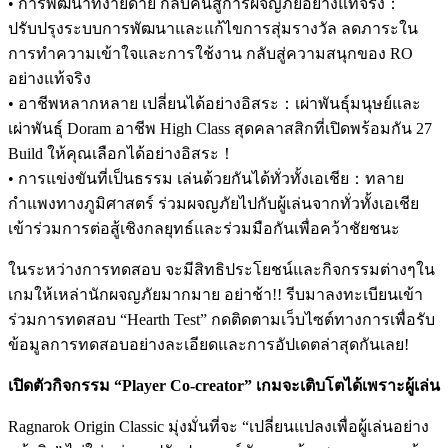
•
การพัฒนาที่ง่ายดาย
กลับคืนสู่การผจญภัยอย่างแท้จริง
：
ปรับปรุงระบบการพัฒนาและแก้ไขการสุ่มรางวัล
ลดภาระใน
การทำความเข้าใจและการใช้งาน
กลับสู่ความสนุกของ
RO
อย่างแท้จริง
•
อาชีพหลากหลาย
เปลี่ยนได้อย่างอิสระ
：
เผ่าพันธุ์มนุษย์และ
เผ่าพันธุ์
Doram
อาชีพ
High Class
สุดคลาสสิกที่เปิดพร้อมกัน
27
Build
ให้คุณเลือกได้อย่างอิสระ
！
•
การแข่งขันที่เป็นธรรม
เล่นด้วยกันได้ทั่วทั้งเอเชีย
：
ทลาย
กำแพงทางภูมิศาสตร์
ร่วมผจญภัยไปกับผู้เล่นจากทั่วทั้งเอเชีย
เข้าร่วมการต่อสู้เชิงกลยุทธ์และร่วมมือกันเพื่อคว้าชัยชนะ
ในระหว่างการทดสอบ
จะมีสิทธิประโยชน์และกิจกรรมต่างๆใน
เกมให้เหล่านักผจญภัยมากมาย
อย่าช้า
!!
รีบมาลงทะเบียนเข้า
ร่วมการทดสอบ
“Hearth Test” กดติดตามเว็บไซต์ทางการเพื่อรับ
ข้อมูลการทดสอบอย่างละเอียดและการอัปเดตล่าสุดกันเลย!
เปิดตัวกิจกรรม
“Player Co-creator”
เกมจะเติบโตได้เพราะผู้เล่น
Ragnarok Origin Classic
มุ่งมั่นที่จะ
“
เปลี่ยนแปลงเพื่อผู้เล่นอย่าง