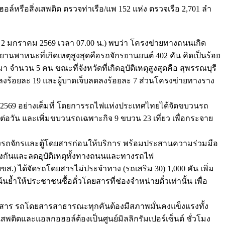
อล์หรือสิ่งเสพติด ตรวจท่าเรือ/แพ 152 แห่ง ตรวจเรือ 2,701 ลำ
่ 2 มกราคม 2569 เวลา 07.00 น.) พบว่า โครงข่ายทางถนนเกิด
3 ยานพาหนะที่เกิดเหตุสูงสุดคือรถจักรยานยนต์ 402 คัน คิดเป็นร้อย
 จำนวน 5 คน ขณะที่จังหวัดที่เกิดอุบัติเหตุสูงสุดคือ สุพรรณบุรี
ชีวิตลดลงร้อยละ 19 และผู้บาดเจ็บลดลงร้อยละ 7 ส่วนโครงข่ายทางราง
569 อย่างเต็มที่ โดยการรถไฟแห่งประเทศไทยได้จัดขบวนรถ
่อวัน และเพิ่มขบวนรถเฉพาะกิจ 9 ขบวน 23 เที่ยว เพื่อกระจาย
ถจักรและตู้โดยสารก่อนให้บริการ พร้อมประสานความร่วมมือ
้องกันและลดอุบัติเหตุทั้งทางถนนและทางรถไฟ
บขส.) ได้จัดรถโดยสารไม่ประจำทาง (รถเสริม 30) 1,000 คัน เพิ่ม
ย้ำให้ประชาชนซื้อตั๋วโดยสารที่ช่องจำหน่ายตั๋วเท่านั้น เพื่อ
าร รถโดยสารสาธารณะทุกคันต้องมีสภาพมั่นคงแข็งแรงทั้ง
ิดและแอลกอฮอล์ต้องเป็นศูนย์มิลลิกรัมเปอร์เซ็นต์ ชั่วโมง