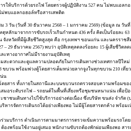
วจการให้บริการด้วยรถไฟ โดยตรวจผู้ปฏิบัติงาน 527 คน ไม่พบแอลกอฮ
คน ไม่พบแอลกอฮอล์หรือสารเสพติด
ัน (วันที่ 30 ธันวาคม 2568 – 1 มกราคม 2569) (ข้อมูล ณ วันที
 สาเหตุหลักมาจากการขับรถเร็วเกินกำหนด 436 ครั้ง คิดเป็นร้อยละ 6
ังหวัดที่มีผู้เสียชีวิตสูงสุด คือ กรุงเทพฯ ขอนแก่น และนครราชสีมา
วันที่ 27 – 29 ธันวาคม 2567) พบว่า อุบัติเหตุลดลงร้อยละ 15 ผู้เสีย
้ำและทางอากาศไม่มีรายงานอุบัติเหตุ
วามสะดวกและดูแลความปลอดภัยในการเดินทางช่วงเทศกาลปีใหม่ 2
ขบวน พร้อมพ่วงตู้โดยสารเต็มหน่วยลากจูงในทุกขบวน 210 เที่ยวต
น่น
ู้โดยสาร ทั้งภายในสถานีและบนขบวนรถตรวจสอบความพร้อมของร
เสมอระดับรถไฟ – รถยนต์ในพื้นที่เสี่ยงหรือชุมชนหนาแน่น เพื่อป
ะชาชนเดินทางไปใช้บริการอย่างต่อเนื่อง ซึ่งบริษัท ขนส่ง จำกัด (
ริหารจัดการเดินรถได้อย่างเพียงพอ ไม่มีผู้โดยสารตกค้าง พร้อมเน้น
รถร่วมบริการ ดำเนินการตามมาตรการตรวจเข้มความพร้อมรถโดยส
งพร้อมใช้งานอยู่เสมอ พนักงานขับรถต้องพักผ่อนเพียงพอ สารเสพต