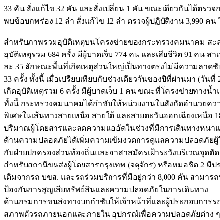
33 คัน สั่งแก้ไข 32 คัน และสั่งเปลี่ยน 1 คัน ขณะเดียวกันได้ตร
พบข้อบกพร่อง 12 ลำ สั่งแก้ไข 12 ลำ ตรวจผู้ปฏิบัติงาน 3,990 
สำหรับภาพรวมอุบัติเหตุบนโครงข่ายของกระทรวงคมนาคม สะสม 3 ว
อุบัติเหตุรวม 684 ครั้ง มีผู้บาดเจ็บ 774 คน และเสียชีวิต 91 คน
ละ 35 ลักษณะพื้นที่เกิดเหตุส่วนใหญ่เป็นทางตรงไม่มีความลาดชัน จ
33 ครั้ง ทั้งนี้ เมื่อเปรียบเทียบกับช่วงเดียวกันของปีที่ผ่านมา (
เกิดอุบัติเหตุรวม 6 ครั้ง มีผู้บาดเจ็บ 1 คน ขณะที่โครงข่ายทางน
ทั้งนี้ กระทรวงคมนาคมได้กำชับให้หน่วยงานในสังกัดอำนวยค
พิเศษในเส้นทางสายเหนือ สายใต้ และสายตะวันออกเฉียงเหนือ 18 
ปริมาณผู้โดยสารและลดความแออัดในช่วงที่มีการเดินทางหนาแ
ด้านความปลอดภัยได้เพิ่มความเข้มงวดการดูแลความปลอดภัยผ
กับฝ่ายปกครองส่วนท้องถิ่นและอาสาสมัครเฝ้าระวังบริเวณจุดตัด
สำหรับสถานีขนส่งผู้โดยสารกรุงเทพ (จตุจักร) หรือหมอชิต 2 มีปร
เติมจากรถ บขส. และรถร่วมบริการที่มีอยู่กว่า 8,000 คัน สามารถบ
ป้องกันการสูญเสียทรัพย์สินและความปลอดภัยในการเดินทาง
ด้านกรมการขนส่งทางบกกำชับให้เจ้าหน้าที่และผู้ประกอบการ
สภาพตัวรถภายนอกและภายใน อุปกรณ์เพื่อความปลอดภัยต่าง ๆ ต้อ