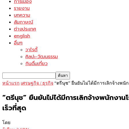
การเมือง
รายงาน
บทความ
สัมภาษณ์
ต่างประเทศ
english
อื่นๆ
วาไรตี้
ศิลปะ-วัฒนธรรม
กินดื่มเที่ยว
หน้าแรก
เศรษฐกิจ / ธุรกิจ
“ตรีนุช” ยืนยันไม่ได้มีการเลิกจ้าง
“ตรีนุช” ยืนยันไม่ได้มีการเลิกจ้างพนัก
เร็วที่สุด
โดย