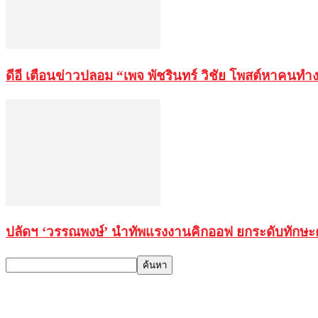
ดีอี เตือนข่าวปลอม “เพจ พัชรินทร์ วิชัย โพสต์หาคน
ปลัดฯ ‘วรรณพงษ์’ นำทัพแรงงานคิกออฟ ยกระดับทักษะคน