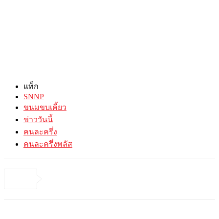
แท็ก
SNNP
ขนมขบเคี้ยว
ข่าววันนี้
คนละครึ่ง
คนละครึ่งพลัส