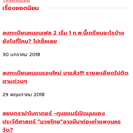
โหลดเพิ่มเติม
เรื่องยอดนิยม
ลงทะเบียนคนจนเฟส 2 เริ่ม 1 ก.พ.นี้เตรียมอะไรบ้าง
ยังไงที่ไหน? ไปเช็คเลย
30 มกราคม 2018
ลงทะเบียนคนจนรอบใหม่ มาแล้ว!!! รายละเอียดไปติด
ตามด่วนๆ
29 พฤษภาคม 2018
สยบดราม่าโบกาตอร์ -กุนขแมร์เปิดมุมมอง
ประวัติศาสตร์ “มวยไทย”อาจมีมาก่อนกำแพงนคร
วัด?