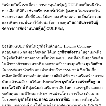
“พร้อมกันนี้ เราเชื่อว่า การลงทุนในหุ้นกู้ GULF จะเป็นหนึ่งใน
ทางเลือกที่ดีที่จะ
ช่วยบริหารพอร์ต
ให้กับผู้ลงทุน โดยเฉพาะใน
ช่วงภาวะดอกเบี้ยที่มีแนวโน้มขาลง เพื่อลดความเสี่ยงโดยรวม
และเพิ่มความมั่นคงให้กับพอร์ตการลงทุน”
สถาบันการเงินผู้
จัดการการจัดจำหน่ายหุ้นกู้
GULF ระบุ
ปัจจุบัน GULF ดำเนินธุรกิจในลักษณะ Holding Company
ครอบคลุม 5 กลุ่มธุรกิจหลัก ได้แก่
ธุรกิจพลังงาน
ในฐานะหนึ่ง
ในผู้ผลิตไฟฟ้าภาคเอกชนชั้นนำของประเทศ ที่ดำเนินธุรกิจผลิต
ไฟฟ้าจากก๊าซธรรมชาติ และจากพลังงานหมุนเวียน
ธุรกิจก๊าซ
ในการจัดหา นำเข้า และจำหน่ายก๊าซธรรมชาติ ซึ่งเป็นเชื้อ
เพลิงหลักที่มีความสำคัญต่อการผลิตไฟฟ้า ช่วยเสริมสร้างความ
มั่นคงด้านพลังงานให้แก่ประเทศไทย
ธุรกิจโครงสร้างพื้นฐาน
และ
โลจิสติกส์
ที่มุ่งเน้นส่งเสริมการเติบโตทางเศรษฐกิจ และยก
ระดับคุณภาพชีวิตของประชาชนผ่านโครงการในระดับเมกะ
โปรเจกต์
ธุรกิจโทรคมนาคมและดาวเทียม
ผ่านการถือหุ้นใน
บริษัท แอดวานซ์ อินโฟร์ เซอร์วิส จำกัด (มหาชน) (ADVANC)