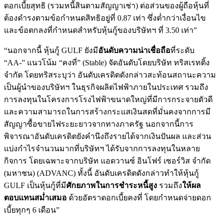
ดอกเบี้ยสุทธิ (รวมหนี้สินตามสัญญาเช่า) ต่อส่วนของผู้ถือหุ้นที่
ต้องดำรงตามข้อกำหนดสิทธิอยู่ที่ 0.87 เท่า ซึ่งต่ำกว่าเงื่อนไข
และข้อตกลงที่กำหนดสำหรับหุ้นกู้ของบริษัทฯ ที่ 3.50 เท่า”
“นอกจากนี้ หุ้นกู้ GULF ยังมี
อันดับความน่าเชื่อถือ
ที่ระดับ
“AA-” แนวโน้ม “คงที่” (Stable) จัดอันดับโดยบริษัท ทริสเรทติ้ง
จำกัด โดยทริสระบุว่า อันดับเครดิตดังกล่าวสะท้อนสถานะความ
เป็นผู้นำของบริษัทฯ ในธุรกิจผลิตไฟฟ้าภายในประเทศ รวมถึง
การลงทุนในโครงการโรงไฟฟ้าขนาดใหญ่ที่มีการกระจายตัวดี
และความสามารถในการสร้างกระแสเงินสดที่มั่นคงจากการมี
สัญญาซื้อขายไฟระยะยาวจากทางภาครัฐ นอกจากนี้การ
พิจารณาอันดับเครดิตยังคำนึงถึงรายได้จากเงินปันผล และส่วน
แบ่งกำไรจำนวนมากที่บริษัทฯ ได้รับจากการลงทุนในหลาย
กิจการ โดยเฉพาะจากบริษัท แอดวานซ์ อินโฟร์ เซอร์วิส จำกัด
(มหาชน) (ADVANC) ทั้งนี้ อันดับเครดิตดังกล่าวทำให้หุ้นกู้
GULF เป็นหุ้นกู้ที่มี
ศักยภาพในการชำระหนี้สูง
รวมถึง
ให้ผล
ตอบแทนสม่ำเสมอ
ด้วยอัตราดอกเบี้ยคงที่ โดยกำหนดจ่ายดอก
เบี้ยทุกๆ 6 เดือน”