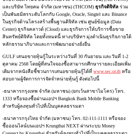
และบริษัท ไทยคม จำกัด (มหาชน) (THCOM)
ธุรกิจดิจิทัล
ร่วม
เป็นพันธมิตรระดับโลกกับ Google, Oracle, Singtel และ Binance
ในธุรกิจด้านโครงสร้างพื้นฐานดิจิทัล เช่น ศูนย์ข้อมูล (Data
Center) ธุรกิจคลาวด์ (Cloud) และธุรกิจการให้บริการซื้อขาย
สินทรัพย์ดิจิทัล โดยทั้งหมดนี้ ทางบริษัทฯ มุ่งดำเนินธุรกิจภายใต้
หลักธรรมาภิบาลและการพัฒนาอย่างยั่งยืน
GULF เสนอขายหุ้นกู้ในระหว่างวันที่ 30 กันยายน และวันที่ 1-2
ตุลาคม 2568 โดยผู้ที่สนใจจองซื้อสามารถศึกษารายละเอียดเพิ่ม
เติมจากหนังสือชี้ชวนการเสนอขายหุ้นกู้ได้ที่
www.sec.or.th
หรือ
สอบถามผู้จัดการการจัดจำหน่ายหุ้นกู้ ดังต่อไปนี้
-ธนาคารกรุงเทพ จำกัด (มหาชน) (ยกเว้นสาขาไมโคร) โทร.
1333 หรือจองซื้อผ่านแอปฯ Bangkok Bank Mobile Banking
สำหรับผู้ลงทุนทั่วไปที่เป็นบุคคลธรรมดา
-ธนาคารกรุงไทย จำกัด (มหาชน) โทร. 02-111-1111 หรือจอง
ซื้อออนไลน์บนแอปฯ Krungthai NEXT ผ่านระบบ Money
Connect by Krungthai สำหรับผู้ลงทุนทั่วไปที่เป็นบุคคลธรรมดา