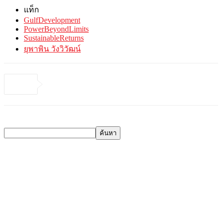
แท็ก
GulfDevelopment
PowerBeyondLimits
SustainableReturns
ยุพาพิน วังวิวัฒน์