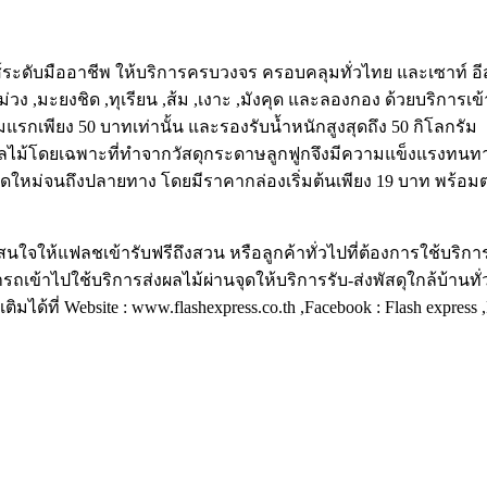
กส์ระดับมืออาชีพ ให้บริการครบวงจร ครอบคลุมทั่วไทย และเซาท์ อี
 ,มะยงชิด ,ทุเรียน ,ส้ม ,เงาะ ,มังคุด และลองกอง ด้วยบริการเข้าร
รัมแรกเพียง 50 บาทเท่านั้น และรองรับน้ำหนักสูงสุดถึง 50 กิโลกรัม
ลไม้โดยเฉพาะที่ทำจากวัสดุกระดาษลูกฟูกจึงมีความแข็งแรงทนทาน
ใหม่จนถึงปลายทาง โดยมีราคากล่องเริ่มต้นเพียง 19 บาท พร้อมต
นใจให้แฟลชเข้ารับฟรีถึงสวน หรือลูกค้าทั่วไปที่ต้องการใช้บริก
รถเข้าไปใช้บริการส่งผลไม้ผ่านจุดให้บริการรับ-ส่งพัสดุใกล้บ้านทั่
ติมได้ที่ Website : www.flashexpress.co.th ,Facebook : Flash express 