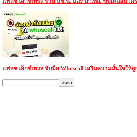
แฟลช เอ็กซ์เพรส ร่วม บช.น. และ บก.ทล. ขับเคลื่อนโครง
แฟลช เอ็กซ์เพรส จับมือ Whoscall เสริมความมั่นใจให้ลูก