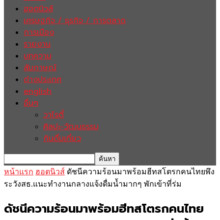
ฮอตนิวส์
เศรษฐกิจ / ธุรกิจ / การตลาด
การเมือง
รายงาน
บทความ
สัมภาษณ์
ต่างประเทศ
english
อื่นๆ
วาไรตี้
ศิลปะ-วัฒนธรรม
กินดื่มเที่ยว
หน้าแรก
ฮอตนิวส์
ดัชนีความร้อนมาพร้อมฮีทสโตรกคนไทยพึง
ระวังสธ.แนะทำงานกลางแจ้งดื่มน้ำมากๆ พักเข้าที่ร่ม
ดัชนีความร้อนมาพร้อมฮีทสโตรกคนไทย