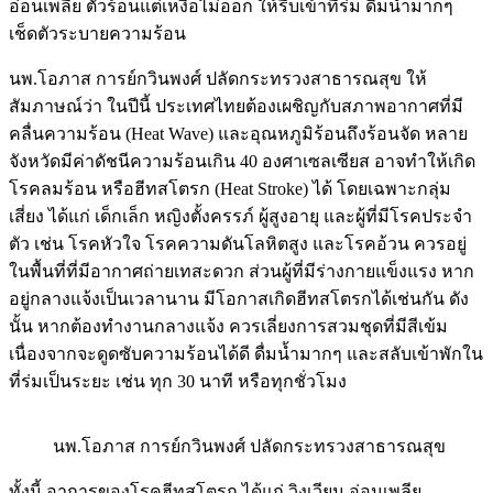
อ่อนเพลีย ตัวร้อนแต่เหงื่อไม่ออก ให้รีบเข้าที่ร่ม ดื่มน้ำมากๆ
เช็ดตัวระบายความร้อน
นพ.โอภาส การย์กวินพงศ์ ปลัดกระทรวงสาธารณสุข ให้
สัมภาษณ์ว่า ในปีนี้ ประเทศไทยต้องเผชิญกับสภาพอากาศที่มี
คลื่นความร้อน (Heat Wave) และอุณหภูมิร้อนถึงร้อนจัด หลาย
จังหวัดมีค่าดัชนีความร้อนเกิน 40 องศาเซลเซียส อาจทำให้เกิด
โรคลมร้อน หรือฮีทสโตรก (Heat Stroke) ได้ โดยเฉพาะกลุ่ม
เสี่ยง ได้แก่ เด็กเล็ก หญิงตั้งครรภ์ ผู้สูงอายุ และผู้ที่มีโรคประจำ
ตัว เช่น โรคหัวใจ โรคความดันโลหิตสูง และโรคอ้วน ควรอยู่
ในพื้นที่ที่มีอากาศถ่ายเทสะดวก ส่วนผู้ที่มีร่างกายแข็งแรง หาก
อยู่กลางแจ้งเป็นเวลานาน มีโอกาสเกิดฮีทสโตรกได้เช่นกัน ดัง
นั้น หากต้องทำงานกลางแจ้ง ควรเลี่ยงการสวมชุดที่มีสีเข้ม
เนื่องจากจะดูดซับความร้อนได้ดี ดื่มน้ำมากๆ และสลับเข้าพักใน
ที่ร่มเป็นระยะ เช่น ทุก 30 นาที หรือทุกชั่วโมง
นพ.โอภาส การย์กวินพงศ์ ปลัดกระทรวงสาธารณสุข
ทั้งนี้ อาการของโรคฮีทสโตรก ได้แก่ วิงเวียน อ่อนเพลีย