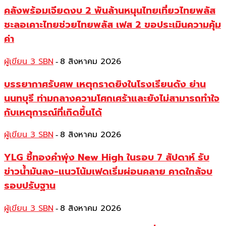
คลังพร้อมเจียดงบ 2 พันล้านหนุนไทยเที่ยวไทยพลัส
ชะลอเคาะไทยช่วยไทยพลัส เฟส 2 ขอประเมินความคุ้ม
ค่า
ผู้เขียน 3 SBN
8 สิงหาคม 2026
-
บรรยากาศรับศพ เหตุกราดยิงในโรงเรียนดัง ย่าน
นนทบุรี ท่ามกลางความโศกเศร้าและยังไม่สามารถทำใจ
กับเหตุการณ์ที่เกิดขึ้นได้
ผู้เขียน 3 SBN
8 สิงหาคม 2026
-
YLG ชี้ทองคำพุ่ง New High ในรอบ 7 สัปดาห์ รับ
ข่าวน้ำมันลง-แนวโน้มเฟดเริ่มผ่อนคลาย คาดใกล้จบ
รอบปรับฐาน
ผู้เขียน 3 SBN
8 สิงหาคม 2026
-