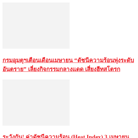
กรมอุมตุฯเตือนเดือนเมษายน “ดัชนีความร้อนพุ่งระดับ
อันตราย” เลี่ยงกิจกรรมกลางแดด เสี่ยงฮีทสโตรก
ระวังกัน! ค่าดัชนีความร้อน (Heat Index) 3 เมษายน