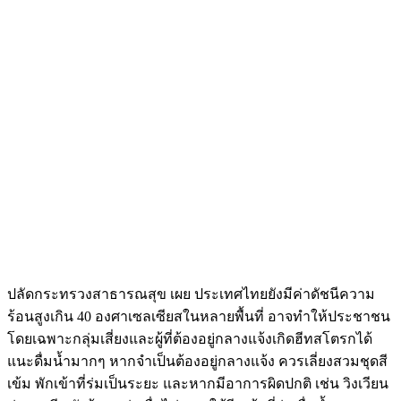
ปลัดกระทรวงสาธารณสุข เผย ประเทศไทยยังมีค่าดัชนีความ
ร้อนสูงเกิน 40 องศาเซลเซียสในหลายพื้นที่ อาจทำให้ประชาชน
โดยเฉพาะกลุ่มเสี่ยงและผู้ที่ต้องอยู่กลางแจ้งเกิดฮีทสโตรกได้
แนะดื่มน้ำมากๆ หากจำเป็นต้องอยู่กลางแจ้ง ควรเลี่ยงสวมชุดสี
เข้ม พักเข้าที่ร่มเป็นระยะ และหากมีอาการผิดปกติ เช่น วิงเวียน