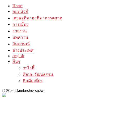
Home
ฮอตนิวส์
เศรษฐกิจ / ธุรกิจ / การตลาด
การเมือง
รายงาน
บทความ
สัมภาษณ์
ต่างประเทศ
english
อื่นๆ
วาไรตี้
ศิลปะ-วัฒนธรรม
กินดื่มเที่ยว
© 2026 siambusinessnews