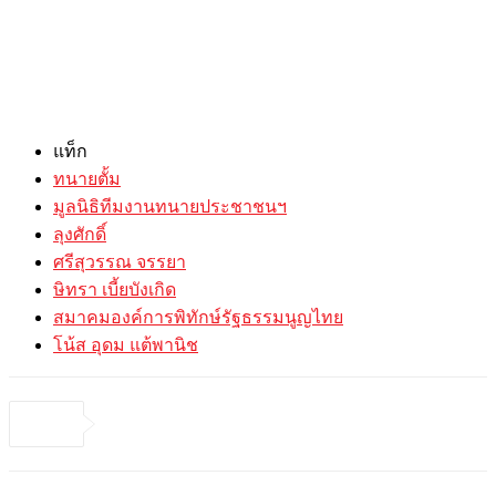
แท็ก
ทนายตั้ม
มูลนิธิทีมงานทนายประชาชนฯ
ลุงศักดิ์
ศรีสุวรรณ จรรยา
ษิทรา เบี้ยบังเกิด
สมาคมองค์การพิทักษ์รัฐธรรมนูญไทย
โน้ส อุดม แต้พานิช