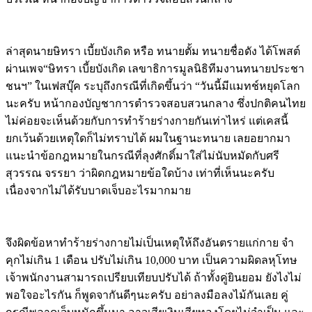
ล่าสุดนายษิทรา เบี้ยบังเกิด หรือ ทนายตั้ม ทนายชื่อดัง ได้โพสต์
ผ่านเพจ“ษิทรา เบี้ยบังเกิด เลขาธิการมูลนิธิทีมงานทนายประชา
ชนฯ” ในเฟสบุ๊ค ระบุถึงกรณีที่เกิดขึ้นว่า “วันนี้มีแมทช์หยุดโลก
นะครับ หน้ากองบัญชาการตำรวจสอบสวนกลาง ซึ่งปกติคนไทย
ไม่ค่อยจะเห็นด้วยกับการทำร้ายร่างกายกันเท่าไหร่ แต่เคสนี้
ยกเว้นด้วยเหตุใดก็ไม่ทราบได้ ผมในฐานะทนาย เลยอยากมา
แนะนำข้อกฎหมายในกรณีที่ลุงศักดิ์มาใส่ไม่นับหมัดกับศรี
สุวรรณ จรรยา ว่าผิดกฎหมายข้อใดบ้าง เท่าที่เห็นนะครับ
เนื่องจากไม่ได้รับบาดเจ็บอะไรมากมาย
จึงผิดข้อหาทำร้ายร่างกายไม่เป็นเหตุให้ถึงอันตรายแก่กาย จำ
คุกไม่เกิน 1 เดือน ปรับไม่เกิน 10,000 บาท เป็นความผิดลหุโทษ
เจ้าพนักงานสามารถเปรียบเทียบปรับได้ ถ้าทั้งคู่ยินยอม ยังไงไม่
พอใจอะไรกัน ก็พูดจากันดีๆนะครับ อย่าลงมือลงไม้กันเลย คู่