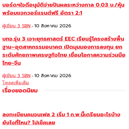
บอร์ดฯใจดีอนุมัติจ่ายปันผลระหว่างกาล 0.03 บ./หุ้น
พร้อมแจกวอร์แรนต์ฟรี อัตรา 2:1
ผู้เขียน 3 SBN
10 สิงหาคม 2026
-
บทจ.รุ่น 3 เจาะยุทธศาสตร์ EEC เรียนรู้โครงสร้างพื้น
ฐาน–อุตสาหกรรมอนาคต เปิดมุมมองการลงทุน ยก
ระดับศักยภาพเศรษฐกิจไทย เชื่อมโอกาสความร่วมมือ
ไทย-จีน
ผู้เขียน 3 SBN
10 สิงหาคม 2026
-
โหลดเพิ่มเติม
เรื่องยอดนิยม
ลงทะเบียนคนจนเฟส 2 เริ่ม 1 ก.พ.นี้เตรียมอะไรบ้าง
ยังไงที่ไหน? ไปเช็คเลย