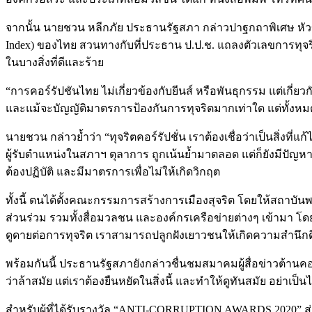
จากนั้น นายชวน หลีกภัย ประธานรัฐสภา กล่าวปาฐกถาพิเศษ หัวข้
Index) ของไทย สวนทางกับที่ประธาน ป.ป.ช. แถลงตัวเลขการทุจริตคอ
ในบางสิ่งที่ดีและร้าย
“การคอร์รัปชันไทย ไม่เกี่ยวข้องกับยีนส์ หรือพันธุกรรม แต่เ
และแม้จะบัญญัติมาตรการป้องกันการทุจริตมากเท่าใด แต่ทั้งหมดก็
นายชวน กล่าวย้ำว่า “ทุจริตคอร์รัปชั่น เราต้องเชื่อว่าเป็นสิ่งที่แ
ผู้รับตำแหน่งในสภาฯ ตุลาการ ถูกเน้นย้ำมาตลอด แต่ก็ยังมีปัญหา มี
ต้องปฏิบัติ และมีมาตรการเพื่อไม่ให้เกิดวิกฤต
ทั้งนี้ ตนได้ตั้งคณะกรรมการสร้างการเมืองสุจริต โดยให้สถาบัน
ส่วนร่วม รวมทั้งสื่อมวลชน และองค์กรเครือข่ายต่างๆ เข้ามา โดยไ
ดูดายต่อการทุจริต เราสามารถปลูกฝังเยาวชนให้เกิดความสำนึกดี
พร้อมกันนี้ ประธานรัฐสภายังกล่าวชื่นชมสมาคมผู้สื่อข่าวต้านคอ
ว่าล้าสมัย แต่เราต้องยืนหยัดในสิ่งนี้ และทำให้ดูทันสมัย อย่าเป็นไ
สำหรับผู้ที่ได้รับรางวัล “ANTI-CORRUPTION AWARDS 2020” ส่ง