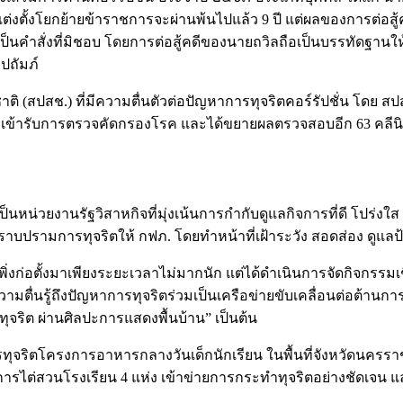
ต่งตั้งโยกย้ายข้าราชการจะผ่านพ้นไปแล้ว 9 ปี แต่ผลของการต่อสู้
็นคำสั่งที่มิชอบ โดยการต่อสู้คดีของนายถวิลถือเป็นบรรทัดฐานให้
ปถัมภ์
 (สปสช.) ที่มีความตื่นตัวต่อปัญหาการทุจริตคอร์รัปชั่น โดย สป
่เข้ารับการตรวจคัดกรองโรค และได้ขยายผลตรวจสอบอีก 63 คลีนิค
ป็นหน่วยงานรัฐวิสาหกิจที่มุ่งเน้นการกำกับดูแลกิจการที่ดี โปร่งใ
าบปรามการทุจริตให้ กฟภ. โดยทำหน้าที่เฝ้าระวัง สอดส่อง ดูแ
ิ่งก่อตั้งมาเพียงระยะเวลาไม่มากนัก แต่ได้ดำเนินการจัดกิจกรรมเ
่นรู้ถึงปัญหาการทุจริตร่วมเป็นเครือข่ายขับเคลื่อนต่อต้านการ
จริต ผ่านศิลปะการแสดงพื้นบ้าน” เป็นต้น
่าวการทุจริตโครงการอาหารกลางวันเด็กนักเรียน ในพื้นที่จังหว
ไต่สวนโรงเรียน 4 แห่ง เข้าข่ายการกระทำทุจริตอย่างชัดเจน และดำเ