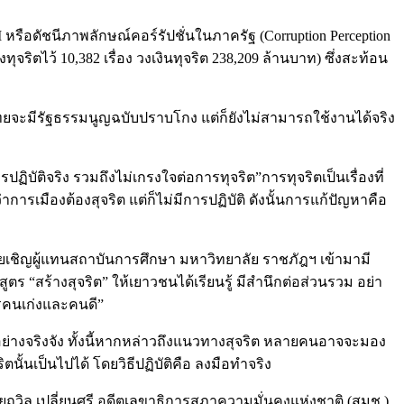
รือดัชนีภาพลักษณ์คอร์รัปชั่นในภาครัฐ (Corruption Perception
ิตไว้ 10,382 เรื่อง วงเงินทุจริต 238,209 ล้านบาท) ซึ่งสะท้อน
ไทยจะมีรัฐธรรมนูญฉบับปราบโกง แต่ก็ยังไม่สามารถใช้งานได้จริง
ารปฏิบัติจริง รวมถึงไม่เกรงใจต่อการทุจริต”การทุจริตเป็นเรื่องที่
าการเมืองต้องสุจริต แต่ก็ไม่มีการปฏิบัติ ดังนั้นการแก้ปัญหาคือ
โดยเชิญผู้แทนสถาบันการศึกษา มหาวิทยาลัย ราชภัฎฯ เข้ามามี
ตร “สร้างสุจริต” ให้เยาวชนได้เรียนรู้ มีสำนึกต่อส่วนรวม อย่า
ารคนเก่งและคนดี”
นอย่างจริงจัง ทั้งนี้หากหล่าวถึงแนวทางสุจริต หลายคนอาจจะมอง
ิตนั้นเป็นไปได้ โดยวิธีปฏิบัติคือ ลงมือทำจริง
ถวิล เปลี่ยนศรี อดีตเลขาธิการสภาความมั่นคงแห่งชาติ (สมช.)