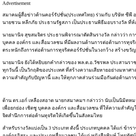
Advertisement
สมาคมผู้สื่อข่าวต้านคอร์รัปชั่น(ประเทศไทย) ร่วมกับ บริษัท 
นายชวน หลีกภัย ประธานรัฐสภา เป็นประธานพิธีมอบรางวัล ที่ห
นายมานิจ สุขสมจิตร ประธานพิจารณาตัดสินรางวัล กล่าวว่า การ
บุคคล องค์กร และสื่อมวลชน ที่มีผลงานด้านการต่อต้านการทุจริตค
ตระหนักถึงการต่อต้านการทุจริตคอร์รัปชั่นในวงกว้าง สร้างขวัญก
นายมานิจ ยังได้หยิบยกคำกล่าวของ พล.ต.อ.วัชรพล ประสานราชกิจ ปร
ทุกวันนี้ เป็นวิกฤติของประเทศ ที่สร้างความเสียหายอย่างมหาศา
ความสำคัญกับปัญหานี้ และให้ทุกภาคส่วนร่วมมือกันต่อต้านการ
ด้าน ดร.เอก์ เหลืองสอาด นายกสมาคมฯ กล่าวว่า นับเป็นนิมิตหมาย
เพื่อยกย่อง เชิดชู บุคคล องค์กร และสื่อมวลชน ที่ให้ความสำคัญ
จิตสำนึกการต่อต้านทุจริตให้เกิดขึ้นในสังคมไทย
สำหรับรางวัลแบ่งเป็น 3 ประเภท ดังนี้ ประเภทบุคคล ได้แก่ ข้
องค์กรอิสระ และประเภทสื่อมวลชน ได้แก่ หนังสือพิมพ์ โทรทัศน์ 