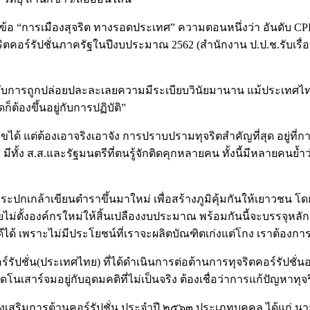
อ “การเมืองสุจริต ทางรอดประเทศ” ความตอนหนึ่งว่า อันดับ CPI ห
ร์รัปชั่นภาครัฐในปีงบประมาณ 2562 (สำนักงาน ป.ป.ช.รับเรื่องทุจร
กี่ยวกับการถูกปล่อยปละละเลยความมีระเบียบวินัยมานาน แม้ประเทศ
ต้องขึ้นอยู่กับการปฏิบัติ”
ก้ไขได้ แต่ต้องเอาจริงเอาจัง การปราบปรามทุจริตสำคัญที่สุด อยู่ที่ก
ทั้ง ส.ส.และรัฐมนตรีที่ตนรู้จักติดคุกหลายคน ทั้งนี้มีหลายคนย้ำว่
พระปกเกล้าเขียนตำราขึ้นมาใหม่ เพื่อสร้างภูมิคุ้มกันให้เยาวชน 
ม่ตั้งองค์กรใหม่ให้สิ้นเปลืองงบประมาณ พร้อมกันนี้จะบรรจุหลักสู
ได้ เพราะไม่มีประโยชน์ที่เราจะผลิตบัณฑิตเก่งแต่โกง เราต้องก
ร์รัปชั่น(ประเทศไทย) ที่ได้ดำเนินการต่อต้านการทุจริตคอร์รัปชั่
ดโนเสาร์จมอยู่กับอุดมคติที่ไม่เป็นจริง ต้องเชื่อว่าการแก้ปัญหาทุจร
เสริมการต้านคอร์รัปชั่น ประจำปี ๒๕๖๓ ประเภทบุคคล ได้แก่ นาย