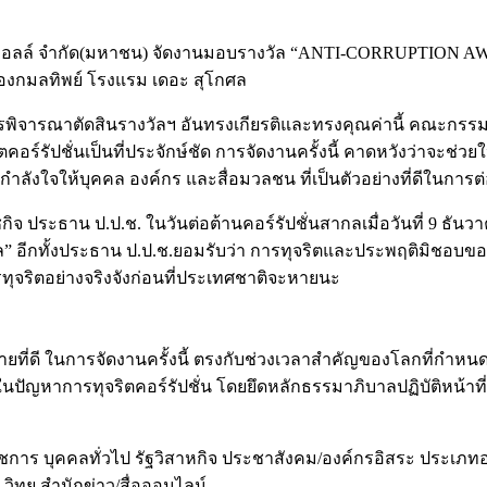
ซีพี ออลล์ จำกัด(มหาชน) จัดงานมอบรางวัล “ANTI-CORRUPTION AW
้องกมลทิพย์ โรงแรม เดอะ สุโกศล
พิจารณาตัดสินรางวัลฯ อันทรงเกียรติและทรงคุณค่านี้ คณะกรรมกา
อร์รัปชั่นเป็นที่ประจักษ์ชัด การจัดงานครั้งนี้ คาดหวังว่าจะช่
ำลังใจให้บุคคล องค์กร และสื่อมวลชน ที่เป็นตัวอย่างที่ดีในการต
ะธาน ป.ป.ช. ในวันต่อต้านคอร์รัปชั่นสากลเมื่อวันที่ 9 ธันวาคมที
ล” อีกทั้งประธาน ป.ป.ช.ยอมรับว่า การทุจริตและประพฤติมิชอบของ
ทุจริตอย่างจริงจังก่อนที่ประเทศชาติจะหายนะ
ที่ดี ในการจัดงานครั้งนี้ ตรงกับช่วงเวลาสำคัญของโลกที่กำหนดให
ในปัญหาการทุจริตคอร์รัปชั่น โดยยึดหลักธรรมาภิบาลปฏิบัติหน้าที่
าราชการ บุคคลทั่วไป รัฐวิสาหกิจ ประชาสังคม/องค์กรอิสระ ประเภ
วิทยุ สำนักข่าว/สื่อออนไลน์