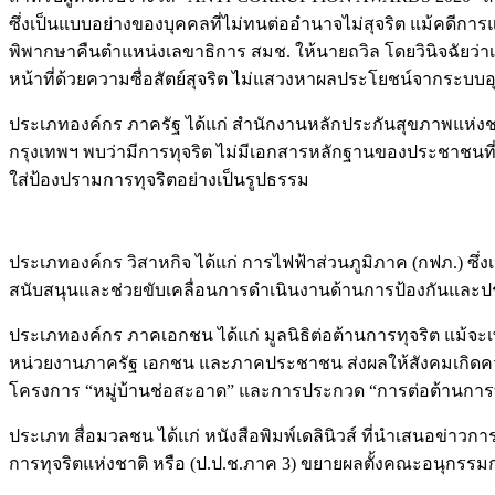
ซึ่งเป็นแบบอย่างของบุคคลที่ไม่ทนต่ออำนาจไม่สุจริต แม้คดีการแ
พิพากษาคืนตำแหน่งเลขาธิการ สมช. ให้นายถวิล โดยวินิจฉัยว่าเป
หน้าที่ด้วยความซื่อสัตย์สุจริต ไม่แสวงหาผลประโยชน์จากระบบอุ
ประเภทองค์กร ภาครัฐ ได้แก่ สำนักงานหลักประกันสุขภาพแห่งชาติ
กรุงเทพฯ พบว่ามีการทุจริต ไม่มีเอกสารหลักฐานของประชาชนที
ใส่ป้องปรามการทุจริตอย่างเป็นรูปธรรม
ประเภทองค์กร วิสาหกิจ ได้แก่ การไฟฟ้าส่วนภูมิภาค (กฟภ.) ซึ่งเ
สนับสนุนและช่วยขับเคลื่อนการดำเนินงานด้านการป้องกันและปร
ประเภทองค์กร ภาคเอกชน ได้แก่ มูลนิธิต่อต้านการทุจริต แม้จะเพ
หน่วยงานภาครัฐ เอกชน และภาคประชาชน ส่งผลให้สังคมเกิดความตื
โครงการ “หมู่บ้านช่อสะอาด” และการประกวด “การต่อต้านการทุ
ประเภท สื่อมวลชน ได้แก่ หนังสือพิมพ์เดลินิวส์ ที่นำเสนอข
การทุจริตแห่งชาติ หรือ (ป.ป.ช.ภาค 3) ขยายผลตั้งคณะอนุกรรมการ