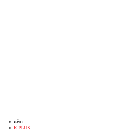
แท็ก
K PLUS