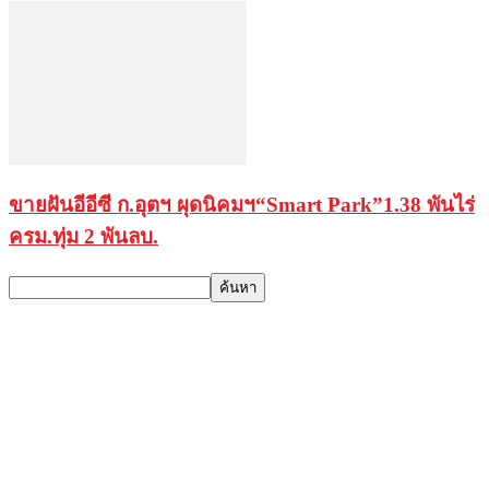
ขายฝันอีอีซี ก.อุตฯ ผุดนิคมฯ“Smart Park”1.38 พันไร่
ครม.ทุ่ม 2 พันลบ.