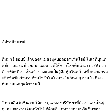
Advertisement
ดีทมาร์ ฮอปป์ เจ้าของสโมสรฟุตบอลฮอฟเฟ่นไฮม์ ในเวทีบุนเด
สลีกา เยอรมนี ออกมาเผยข่าวดีให้ชาวโลกตื่นเต้นว่า บริษัทยา
CureVac ที่เขาเป็นเจ้าของและเป็นผู้ถือหุ้นใหญ่ใกล้ที่จะสามารถ
ผลิตวัคซีนสำหรับต้านไวรัสโคโรนา (โควิด-19) ภายในเดือน
กันยายน-พฤศจิกายนนี้
“การผลิตวัคซีนภายใต้การดูแลของบริษัทยาที่ตัวเขาเองเป็นผู้
ดูแล CureVac เดินหน้าไปได้ด้วยดี แต่ทางสถาบันวัคซีนของ