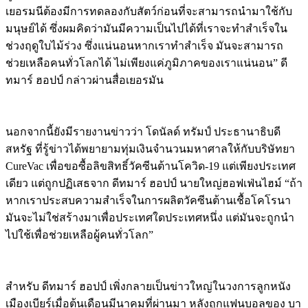
เยอรมนีต้องมีการทดลองกับสัตว์ก่อนที่จะสามารถนำมาใช้กับ
มนุษย์ได้ ซึ่งผมคิดว่ามันมีความเป็นไปได้ที่เราจะทำสำเร็จใน
ช่วงฤดูใบไม้ร่วง ซึ่งแน่นอนหากเราทำสำเร็จ มันจะสามารถ
ช่วยเหลือคนทั่วโลกได้ ไม่เพียงแค่ภูมิภาคของเราแน่นอน” ดี
ทมาร์ ฮอปป์ กล่าวผ่านสื่อเยอรมัน
นอกจากนี้ยังมีรายงานข่าวว่า โดนัลด์ ทรัมป์ ประธานาธิบดี
สหรัฐ ที่รู้ข่าวได้พยายามทุ่มเงินจำนวนมหาศาลให้กับบริษัทยา
CureVac เพื่อขอซื้อลิขสิทธิ์วัคซีนต้านโควิด-19 แต่เพียงประเทศ
เดียว แต่ถูกปฏิเสธจาก ดีทมาร์ ฮอปป์ นายใหญ่ฮอฟเฟ่นไฮม์ “ถ้า
หากเราประสบความสำเร็จในการผลิตวัคซีนต้านเชื้อโคโรนา
มันจะไม่ใช่สร้างมาเพื่อประเทศใดประเทศหนึ่ง แต่มันจะถูกนำ
ไปใช้เพื่อช่วยเหลือผู้คนทั่วโลก”
สำหรับ ดีทมาร์ ฮอปป์ เพิ่งกลายเป็นข่าวใหญ่ในวงการลูกหนัง
เมืองเบียร์เมื่อต้นเดือนมีนาคมที่ผ่านมา หลังถูกแฟนบอลของ บา