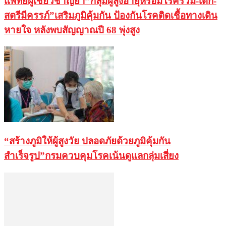
แพทย์ผู้เชี่ยวชาญย้ำ”กลุ่มผู้สูงอายุหรือมีโรคร่วม-เด็ก-
สตรีมีครรภ์”เสริมภูมิคุ้มกัน ป้องกันโรคติดเชื้อทางเดิน
หายใจ หลังพบสัญญาณปี 68 พุ่งสูง
“สร้างภูมิให้ผู้สูงวัย ปลอดภัยด้วยภูมิคุ้มกัน
สำเร็จรูป”กรมควบคุมโรคเน้นดูแลกลุ่มเสี่ยง