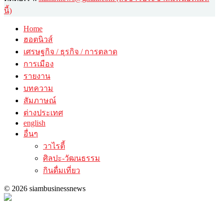
นี้)
Home
ฮอตนิวส์
เศรษฐกิจ / ธุรกิจ / การตลาด
การเมือง
รายงาน
บทความ
สัมภาษณ์
ต่างประเทศ
english
อื่นๆ
วาไรตี้
ศิลปะ-วัฒนธรรม
กินดื่มเที่ยว
© 2026 siambusinessnews