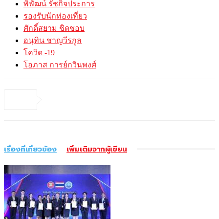
พิพัฒน์ รัชกิจประการ
รองรับนักท่องเที่ยว
ศักดิ์สยาม ชิดชอบ
อนุทิน ชาญวีรกูล
โควิด -19
โอภาส การย์กวินพงศ์
เรื่องที่เกี่ยวข้อง
เพิ่มเติมจากผู้เขียน