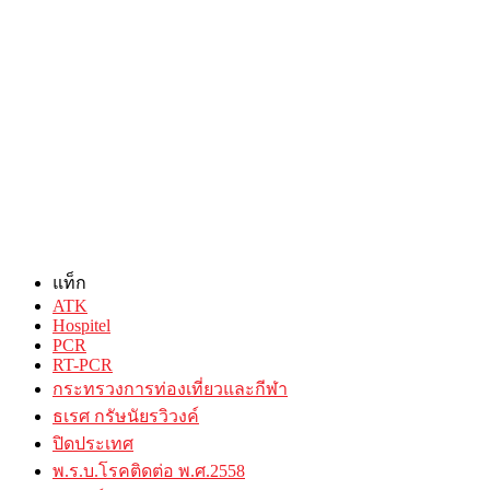
แท็ก
ATK
Hospitel
PCR
RT-PCR
กระทรวงการท่องเที่ยวและกีฬา
ธเรศ กรัษนัยรวิวงค์
ปิดประเทศ
พ.ร.บ.โรคติดต่อ พ.ศ.2558