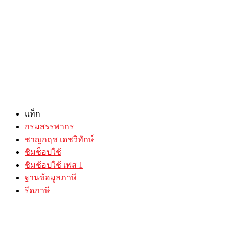
แท็ก
กรมสรรพากร
ชาญกฤช เดชวิทักษ์
ชิมช็อปใช้
ชิมช้อปใช้ เฟส 1
ฐานข้อมูลภาษี
รีดภาษี