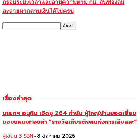
กรอบระยะเวลาและอายุความตาม กม. ลั่นฟ้องล้ม
ละลายหากตามเงินได้ไม่ครบ
เรื่องล่าสุด
นายกฯ อนุทิน เชิดชู 264 กำนัน ผู้ใหญ่บ้านยอดเยี่ยม
มอบแหนบทองคำ “รางวัลเกียรติยศแห่งการเสียสละ”
ผู้เขียน 3 SBN
8 สิงหาคม 2026
-