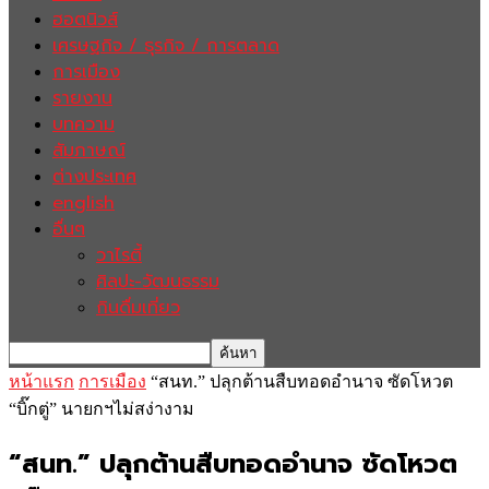
ฮอตนิวส์
เศรษฐกิจ / ธุรกิจ / การตลาด
การเมือง
รายงาน
บทความ
สัมภาษณ์
ต่างประเทศ
english
อื่นๆ
วาไรตี้
ศิลปะ-วัฒนธรรม
กินดื่มเที่ยว
หน้าแรก
การเมือง
“สนท.” ปลุกต้านสืบทอดอำนาจ ซัดโหวต
“บิ๊กตู่” นายกฯไม่สง่างาม
“สนท.” ปลุกต้านสืบทอดอำนาจ ซัดโหวต