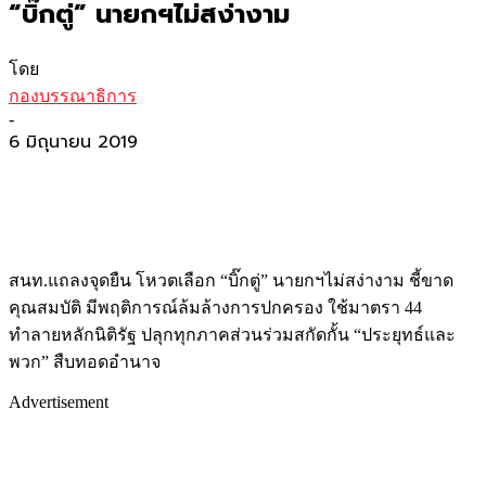
“บิ๊กตู่” นายกฯไม่สง่างาม
โดย
กองบรรณาธิการ
-
6 มิถุนายน 2019
สนท.แถลงจุดยืน โหวตเลือก “บิ๊กตู่” นายกฯไม่สง่างาม ชี้ขาด
คุณสมบัติ มีพฤติการณ์ล้มล้างการปกครอง ใช้มาตรา 44
ทำลายหลักนิติรัฐ ปลุกทุกภาคส่วนร่วมสกัดกั้น “ประยุทธ์และ
พวก” สืบทอดอำนาจ
Advertisement