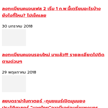
ลงทะเบียนคนจนเฟส 2 เริ่ม 1 ก.พ.นี้เตรียมอะไรบ้าง
ยังไงที่ไหน? ไปเช็คเลย
30 มกราคม 2018
ลงทะเบียนคนจนรอบใหม่ มาแล้ว!!! รายละเอียดไปติด
ตามด่วนๆ
29 พฤษภาคม 2018
สยบดราม่าโบกาตอร์ -กุนขแมร์เปิดมุมมอง
ประวัติศาสตร์ “มวยไทย”อาจมีมาก่อนกำแพงนคร