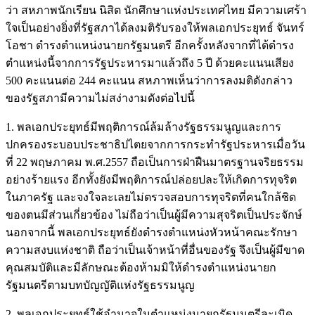
ว่า สหภาพนักเรียน นิสิต นักศึกษาแห่งประเทศไทย มีความเศร้า
ใจเป็นอย่างยิ่งที่รัฐสภาได้ลงมติรับรองให้พลเอกประยุทธ์ จันทร์
โอชา ดำรงตำแหน่งนายกรัฐมนตรี อีกครั้งหลังจากที่ได้ดำรง
ตำแหน่งนี้จากการรัฐประหารมาแล้วถึง 5 ปี ด้วยคะแนนเสียง
500 คะแนนต่อ 244 คะแนน สหภาพเห็นว่าการลงมติดังกล่าว
ของรัฐสภามีความไม่สง่างามดังต่อไปนี้
1. พลเอกประยุทธ์มีพฤติการณ์ล้มล้างรัฐธรรมนูญและการ
ปกครองระบอบประชาธิปไตยจากการกระทำรัฐประหารเมื่อวัน
ที่ 22 พฤษภาคม พ.ศ.2557 ถือเป็นการฝ่าฝืนมาตรฐานจริยธรรม
อย่างร้ายแรง อีกทั้งยังมีพฤติการณ์ปล่อยปละให้เกิดการทุจริต
ในภาครัฐ และจงใจละเลยไม่ตรวจสอบการทุจริตที่คนใกล้ชิด
ของตนมีส่วนเกี่ยวข้อง ไม่ถือว่าเป็นผู้มีความสุจริตเป็นประจักษ์
นอกจากนี้ พลเอกประยุทธ์ยังดำรงตำแหน่งหัวหน้าคณะรักษา
ความสงบแห่งชาติ ถือว่าเป็นเจ้าหน้าที่อื่นของรัฐ จึงเป็นผู้มีขาด
คุณสมบัติและมีลักษณะต้องห้ามมิให้ดำรงตำแหน่งนายก
รัฐมนตรีตามบทบัญญัติแห่งรัฐธรรมนูญ
2. พลเอกประยุทธ์ใช้อำนาจในตำแหน่งนายกรัฐมนตรีละเมิด