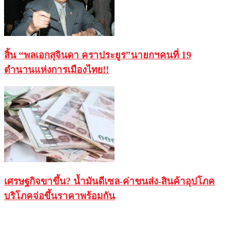
สิ้น “พลเอกสุจินดา คราประยูร”นายกฯคนที่ 19
ตำนานแห่งการเมืองไทย!!
เศรษฐกิจขาขึ้น? น้ำมันดีเซล-ค่าขนส่ง-สินค้าอุปโภค
บริโภคจ่อขึ้นราคาพร้อมกัน