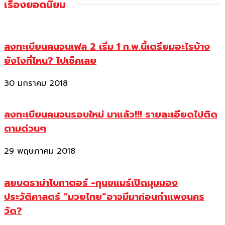
เรื่องยอดนิยม
ลงทะเบียนคนจนเฟส 2 เริ่ม 1 ก.พ.นี้เตรียมอะไรบ้าง
ยังไงที่ไหน? ไปเช็คเลย
30 มกราคม 2018
ลงทะเบียนคนจนรอบใหม่ มาแล้ว!!! รายละเอียดไปติด
ตามด่วนๆ
29 พฤษภาคม 2018
สยบดราม่าโบกาตอร์ -กุนขแมร์เปิดมุมมอง
ประวัติศาสตร์ “มวยไทย”อาจมีมาก่อนกำแพงนคร
วัด?