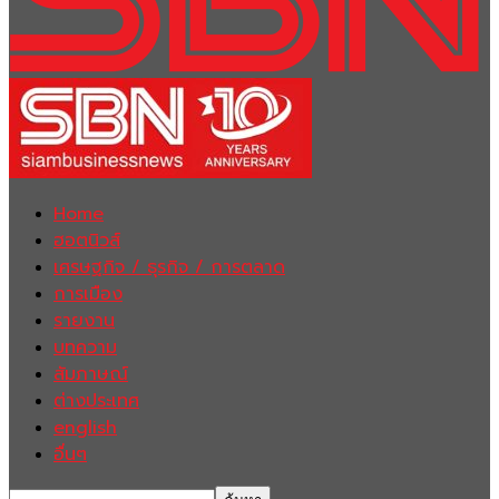
Home
ฮอตนิวส์
เศรษฐกิจ / ธุรกิจ / การตลาด
การเมือง
รายงาน
บทความ
สัมภาษณ์
ต่างประเทศ
english
อื่นๆ