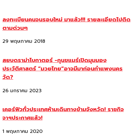
ลงทะเบียนคนจนรอบใหม่ มาแล้ว!!! รายละเอียดไปติด
ตามด่วนๆ
29 พฤษภาคม 2018
สยบดราม่าโบกาตอร์ -กุนขแมร์เปิดมุมมอง
ประวัติศาสตร์ “มวยไทย”อาจมีมาก่อนกำแพงนคร
วัด?
26 มกราคม 2023
เคอร์ฟิวทั่วประเทศห้ามเดินทางข้ามจังหวัด! ราชกิจ
จาฯประกาศแล้ว!
1 พฤษภาคม 2020