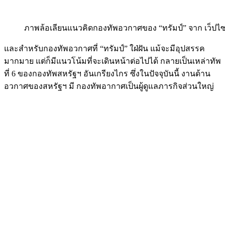
ภาพล้อเลียนแนวคิดกองทัพอวกาศของ “ทรัมป์” จาก เว็ปไซต
และสำหรับกองทัพอวกาศที่ “ทรัมป์” ใฝ่ฝัน แม้จะมีอุปสรรค
มากมาย แต่ก็มีแนวโน้มที่จะเดินหน้าต่อไปได้ กลายเป็นเหล่าทัพ
ที่ 6 ของกองทัพสหรัฐฯ อันเกรียงไกร ซึ่งในปัจจุบันนี้ งานด้าน
อวกาศของสหรัฐฯ มี กองทัพอากาศเป็นผู้ดูแลภารกิจส่วนใหญ่