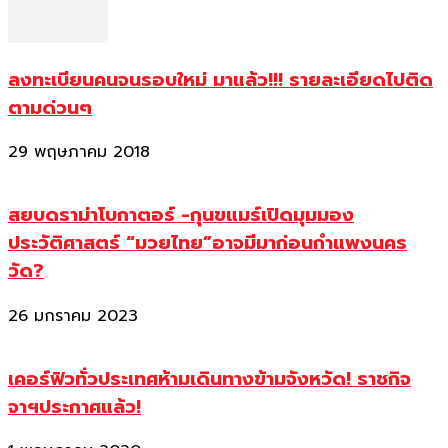
ลงทะเบียนคนจนรอบใหม่ มาแล้ว!!! รายละเอียดไปติด
ตามด่วนๆ
29 พฤษภาคม 2018
สยบดราม่าโบกาตอร์ -กุนขแมร์เปิดมุมมอง
ประวัติศาสตร์ “มวยไทย”อาจมีมาก่อนกำแพงนคร
วัด?
26 มกราคม 2023
เคอร์ฟิวทั่วประเทศห้ามเดินทางข้ามจังหวัด! ราชกิจ
จาฯประกาศแล้ว!