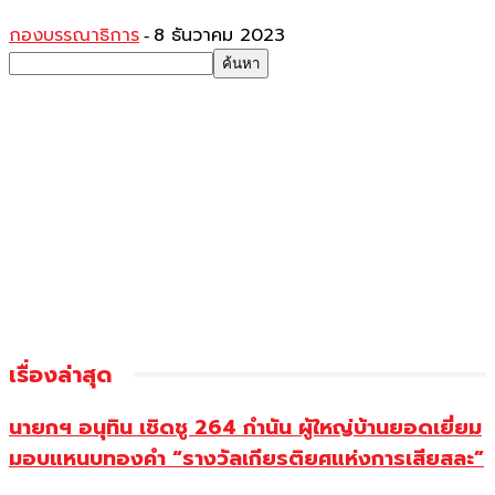
กองบรรณาธิการ
8 ธันวาคม 2023
-
เรื่องล่าสุด
นายกฯ อนุทิน เชิดชู 264 กำนัน ผู้ใหญ่บ้านยอดเยี่ยม
มอบแหนบทองคำ “รางวัลเกียรติยศแห่งการเสียสละ”