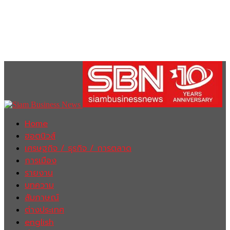
Home
ฮอตนิวส์
เศรษฐกิจ / ธุรกิจ / การตลาด
การเมือง
รายงาน
บทความ
สัมภาษณ์
ต่างประเทศ
english