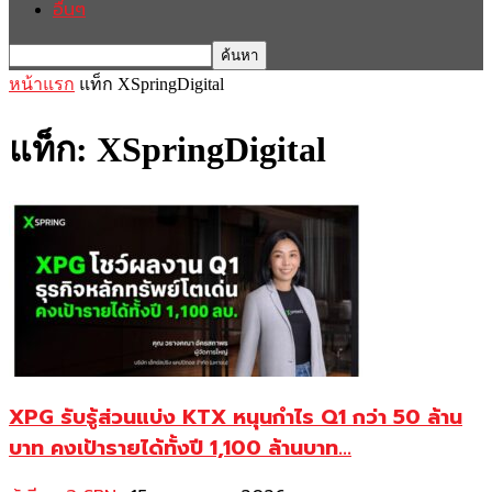
อื่นๆ
หน้าแรก
แท็ก
XSpringDigital
แท็ก: XSpringDigital
XPG รับรู้ส่วนแบ่ง KTX หนุนกำไร Q1 กว่า 50 ล้าน
บาท คงเป้ารายได้ทั้งปี 1,100 ล้านบาท...