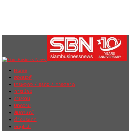
Home
ฮอตนิวส์
เศรษฐกิจ / ธุรกิจ / การตลาด
การเมือง
รายงาน
บทความ
สัมภาษณ์
ต่างประเทศ
english