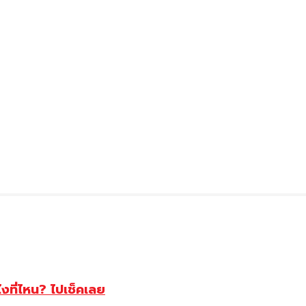
ไงที่ไหน? ไปเช็คเลย