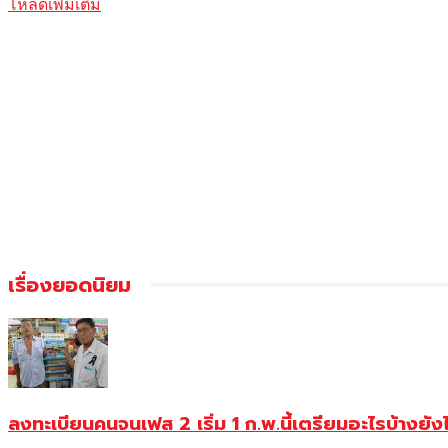
โหลดเพิ่มเติม
เรื่องยอดนิยม
ลงทะเบียนคนจนเฟส 2 เริ่ม 1 ก.พ.นี้เตรียมอะไรบ้างยัง