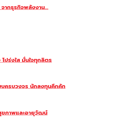
จากธุรกิจพลังงาน...
ปร่งใส มั่นใจทุกลิตร
บบครบวงจร นักลงทุนคึกคัก
สุขภาพและอายุวัฒน์