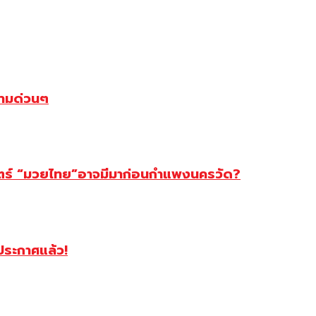
ตามด่วนๆ
สตร์ “มวยไทย”อาจมีมาก่อนกำแพงนครวัด?
ฯประกาศแล้ว!