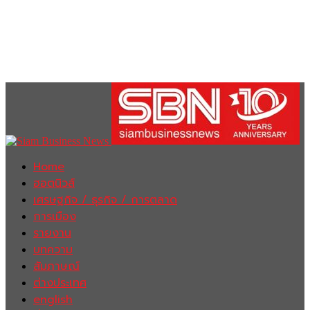
Home
ฮอตนิวส์
เศรษฐกิจ / ธุรกิจ / การตลาด
การเมือง
รายงาน
บทความ
สัมภาษณ์
ต่างประเทศ
english