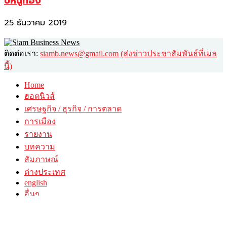
ปีหนูทอง
25 ธันวาคม 2019
ติดต่อเรา:
siamb.news@gmail.com (ส่งข่าวประชาสัมพันธ์ที่เมล
นี้)
Home
ฮอตนิวส์
เศรษฐกิจ / ธุรกิจ / การตลาด
การเมือง
รายงาน
บทความ
สัมภาษณ์
ต่างประเทศ
english
อื่นๆ
วาไรตี้
ศิลปะ-วัฒนธรรม