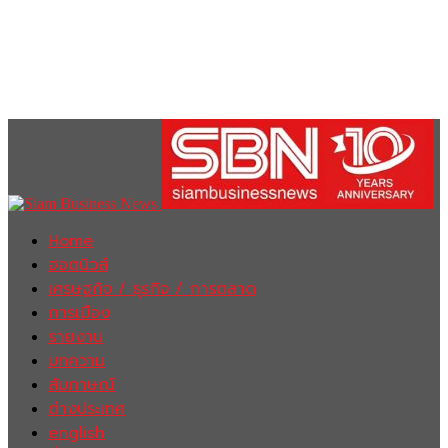
Home
ฮอตนิวส์
เศรษฐกิจ / ธุรกิจ / การตลาด
การเมือง
รายงาน
บทความ
สัมภาษณ์
ต่างประเทศ
english