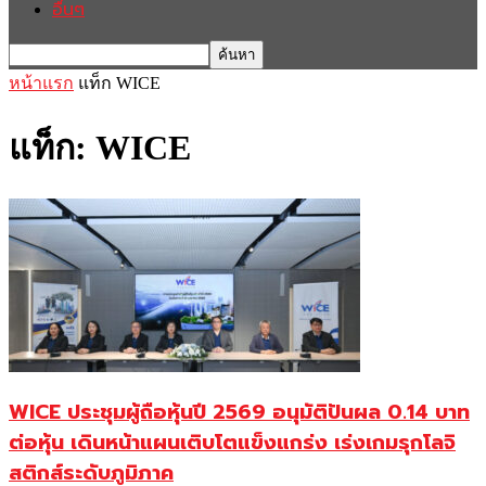
อื่นๆ
หน้าแรก
แท็ก
WICE
แท็ก: WICE
WICE ประชุมผู้ถือหุ้นปี 2569 อนุมัติปันผล 0.14 บาท
ต่อหุ้น เดินหน้าแผนเติบโตแข็งแกร่ง เร่งเกมรุกโลจิ
สติกส์ระดับภูมิภาค