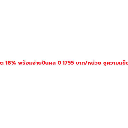
ไรโต 18% พร้อมจ่ายปันผล 0.1755 บาท/หน่วย ชูความแข