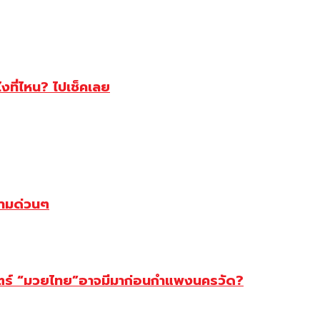
ไงที่ไหน? ไปเช็คเลย
ตามด่วนๆ
สตร์ “มวยไทย”อาจมีมาก่อนกำแพงนครวัด?