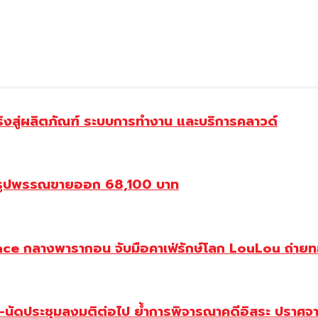
้จริงสู่ผลิตภัณฑ์ ระบบการทำงาน และบริการคลาวด์
องรูปพรรณขายออก 68,100 บาท
ce กลางพารากอน จับมือคาเฟ่รักษ์โลก LouLou ถ่ายทอ
-นัดประชุมลงมติต่อไป ย้ำการพิจารณาคดีอิสระ ปราศจาก