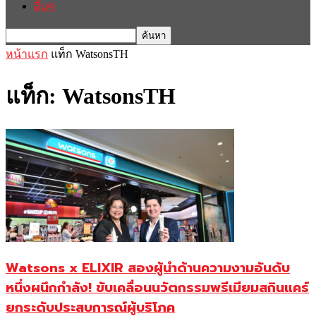
อื่นๆ
หน้าแรก
แท็ก
WatsonsTH
แท็ก: WatsonsTH
Watsons x ELIXIR สองผู้นำด้านความงามอันดับ
หนึ่งผนึกกำลัง! ขับเคลื่อนนวัตกรรมพรีเมียมสกินแคร์
ยกระดับประสบการณ์ผู้บริโภค