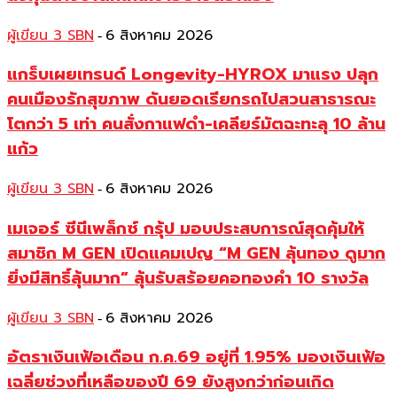
ผู้เขียน 3 SBN
6 สิงหาคม 2026
-
แกร็บเผยเทรนด์ Longevity-HYROX มาแรง ปลุก
คนเมืองรักสุขภาพ ดันยอดเรียกรถไปสวนสาธารณะ
โตกว่า 5 เท่า คนสั่งกาแฟดำ-เคลียร์มัตฉะทะลุ 10 ล้าน
แก้ว
ผู้เขียน 3 SBN
6 สิงหาคม 2026
-
เมเจอร์ ซีนีเพล็กซ์ กรุ้ป มอบประสบการณ์สุดคุ้มให้
สมาชิก M GEN เปิดแคมเปญ “M GEN ลุ้นทอง ดูมาก
ยิ่งมีสิทธิ์ลุ้นมาก” ลุ้นรับสร้อยคอทองคำ 10 รางวัล
ผู้เขียน 3 SBN
6 สิงหาคม 2026
-
อัตราเงินเฟ้อเดือน ก.ค.69 อยู่ที่ 1.95% มองเงินเฟ้อ
เฉลี่ยช่วงที่เหลือของปี 69 ยังสูงกว่าก่อนเกิด