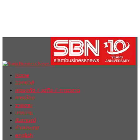
Home
ฮอตนิวส์
เศรษฐกิจ / ธุรกิจ / การตลาด
การเมือง
รายงาน
บทความ
สัมภาษณ์
ต่างประเทศ
english