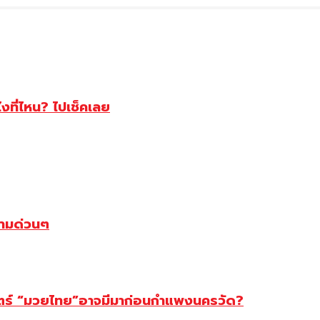
ไงที่ไหน? ไปเช็คเลย
ตามด่วนๆ
สตร์ “มวยไทย”อาจมีมาก่อนกำแพงนครวัด?