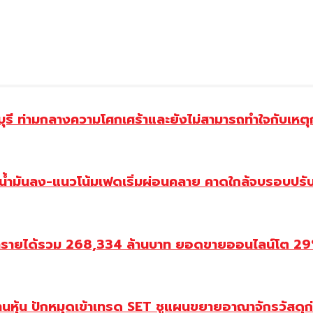
ี ท่ามกลางความโศกเศร้าและยังไม่สามารถทำใจกับเหตุการ
วน้ำมันลง-แนวโน้มเฟดเริ่มผ่อนคลาย คาดใกล้จบรอบปรั
ำรายได้รวม 268,334 ล้านบาท ยอดขายออนไลน์โต 29% ป
้านหุ้น ปักหมุดเข้าเทรด SET ชูแผนขยายอาณาจักรวัสดุ