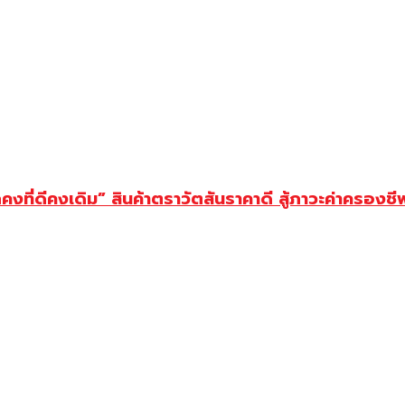
งที่ดีคงเดิม” สินค้าตราวัตสันราคาดี สู้ภาวะค่าครองชี