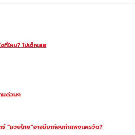
ไงที่ไหน? ไปเช็คเลย
ตามด่วนๆ
สตร์ “มวยไทย”อาจมีมาก่อนกำแพงนครวัด?