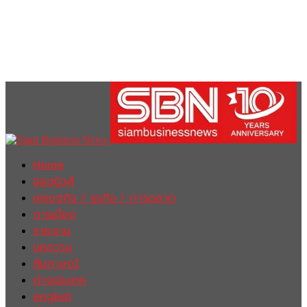
Home
ฮอตนิวส์
เศรษฐกิจ / ธุรกิจ / การตลาด
การเมือง
รายงาน
บทความ
สัมภาษณ์
ต่างประเทศ
english