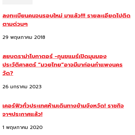
ลงทะเบียนคนจนรอบใหม่ มาแล้ว!!! รายละเอียดไปติด
ตามด่วนๆ
29 พฤษภาคม 2018
สยบดราม่าโบกาตอร์ -กุนขแมร์เปิดมุมมอง
ประวัติศาสตร์ “มวยไทย”อาจมีมาก่อนกำแพงนคร
วัด?
26 มกราคม 2023
เคอร์ฟิวทั่วประเทศห้ามเดินทางข้ามจังหวัด! ราชกิจ
จาฯประกาศแล้ว!
1 พฤษภาคม 2020