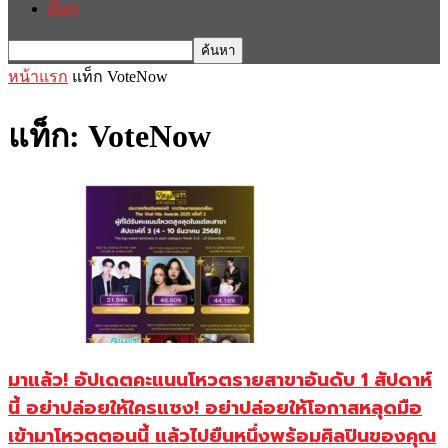
อื่นๆ
หน้าแรก
แท็ก
VoteNow
แท็ก: VoteNow
มาแล้ว! อัปเดตคะแนนโหวตรายสาขาอันดับ 1 สัปดาห์
นี้ อย่าปล่อยให้ใครแซง! อย่าปล่อยให้โอกาสหลุดมือ
เข้ามาโหวตตอนนี้ แล้วไปยืนหนึ่งพร้อมศิลปินของคุณ