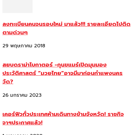
ลงทะเบียนคนจนรอบใหม่ มาแล้ว!!! รายละเอียดไปติด
ตามด่วนๆ
29 พฤษภาคม 2018
สยบดราม่าโบกาตอร์ -กุนขแมร์เปิดมุมมอง
ประวัติศาสตร์ “มวยไทย”อาจมีมาก่อนกำแพงนคร
วัด?
26 มกราคม 2023
เคอร์ฟิวทั่วประเทศห้ามเดินทางข้ามจังหวัด! ราชกิจ
จาฯประกาศแล้ว!