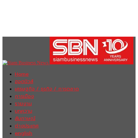
Home
ฮอตนิวส์
เศรษฐกิจ / ธุรกิจ / การตลาด
การเมือง
รายงาน
บทความ
สัมภาษณ์
ต่างประเทศ
english