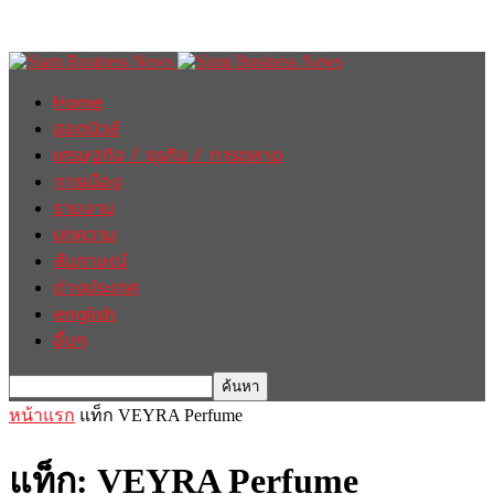
Home
ฮอตนิวส์
เศรษฐกิจ / ธุรกิจ / การตลาด
การเมือง
รายงาน
บทความ
สัมภาษณ์
ต่างประเทศ
english
อื่นๆ
หน้าแรก
แท็ก
VEYRA Perfume
แท็ก: VEYRA Perfume