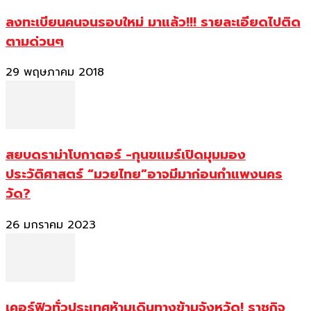
ลงทะเบียนคนจนรอบใหม่ มาแล้ว!!! รายละเอียดไปติด
ตามด่วนๆ
29 พฤษภาคม 2018
สยบดราม่าโบกาตอร์ -กุนขแมร์เปิดมุมมอง
ประวัติศาสตร์ “มวยไทย”อาจมีมาก่อนกำแพงนคร
วัด?
26 มกราคม 2023
เคอร์ฟิวทั่วประเทศห้ามเดินทางข้ามจังหวัด! ราชกิจ