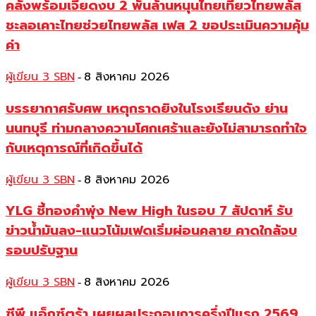
คลังพร้อมเจียดงบ 2 พันล้านหนุนไทยเที่ยวไทยพลัส
ชะลอเคาะไทยช่วยไทยพลัส เฟส 2 ขอประเมินความคุ้ม
ค่า
ผู้เขียน 3 SBN
8 สิงหาคม 2026
-
บรรยากาศรับศพ เหตุกราดยิงในโรงเรียนดัง ย่าน
นนทบุรี ท่ามกลางความโศกเศร้าและยังไม่สามารถทำใจ
กับเหตุการณ์ที่เกิดขึ้นได้
ผู้เขียน 3 SBN
8 สิงหาคม 2026
-
YLG ชี้ทองคำพุ่ง New High ในรอบ 7 สัปดาห์ รับ
ข่าวน้ำมันลง-แนวโน้มเฟดเริ่มผ่อนคลาย คาดใกล้จบ
รอบปรับฐาน
ผู้เขียน 3 SBN
8 สิงหาคม 2026
-
ซีพี แอ็กซ์ตร้า เผยผลประกอบการครึ่งปีแรก 2569