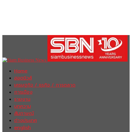
Home
ฮอตนิวส์
เศรษฐกิจ / ธุรกิจ / การตลาด
การเมือง
รายงาน
บทความ
สัมภาษณ์
ต่างประเทศ
english