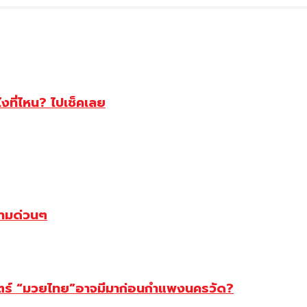
ไงที่ไหน? ไปเช็คเลย
ตามด่วนๆ
สตร์ “มวยไทย”อาจมีมาก่อนกำแพงนครวัด?