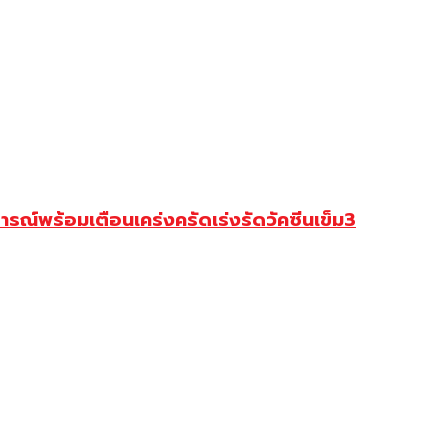
ณ์พร้อมเตือนเคร่งครัดเร่งรัดวัคซีนเข็ม3