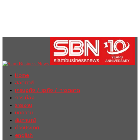
Home
ฮอตนิวส์
เศรษฐกิจ / ธุรกิจ / การตลาด
การเมือง
รายงาน
บทความ
สัมภาษณ์
ต่างประเทศ
english