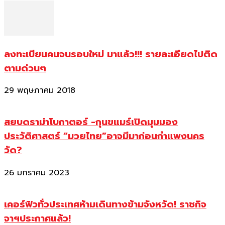
ลงทะเบียนคนจนรอบใหม่ มาแล้ว!!! รายละเอียดไปติด
ตามด่วนๆ
29 พฤษภาคม 2018
สยบดราม่าโบกาตอร์ -กุนขแมร์เปิดมุมมอง
ประวัติศาสตร์ “มวยไทย”อาจมีมาก่อนกำแพงนคร
วัด?
26 มกราคม 2023
เคอร์ฟิวทั่วประเทศห้ามเดินทางข้ามจังหวัด! ราชกิจ
จาฯประกาศแล้ว!