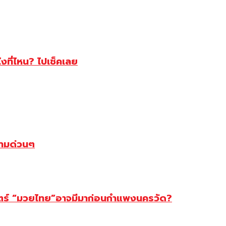
ไงที่ไหน? ไปเช็คเลย
ตามด่วนๆ
สตร์ “มวยไทย”อาจมีมาก่อนกำแพงนครวัด?