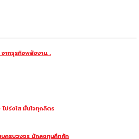
จากธุรกิจพลังงาน...
ปร่งใส มั่นใจทุกลิตร
บบครบวงจร นักลงทุนคึกคัก