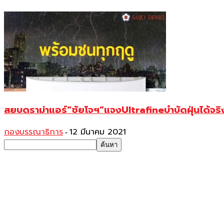
สยบดราม่าแอร์“ซัยโจฯ”แจงUltrafineบำบัดฝุ่นได้จร
กองบรรณาธิการ
12 มีนาคม 2021
-