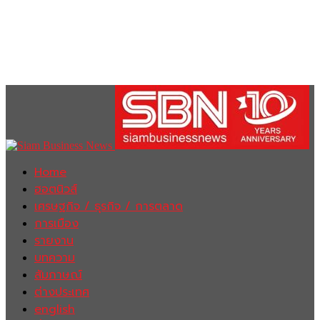
Home
ฮอตนิวส์
เศรษฐกิจ / ธุรกิจ / การตลาด
การเมือง
รายงาน
บทความ
สัมภาษณ์
ต่างประเทศ
english