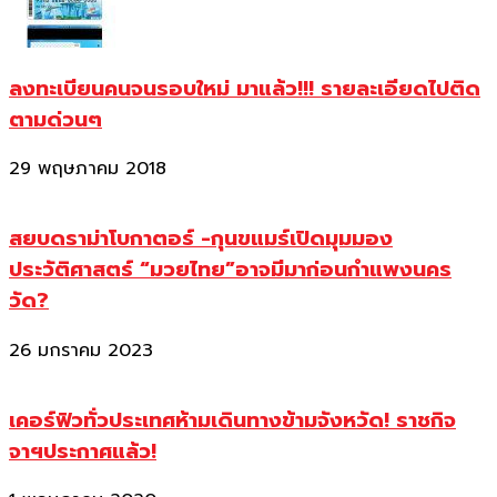
ลงทะเบียนคนจนรอบใหม่ มาแล้ว!!! รายละเอียดไปติด
ตามด่วนๆ
29 พฤษภาคม 2018
สยบดราม่าโบกาตอร์ -กุนขแมร์เปิดมุมมอง
ประวัติศาสตร์ “มวยไทย”อาจมีมาก่อนกำแพงนคร
วัด?
26 มกราคม 2023
เคอร์ฟิวทั่วประเทศห้ามเดินทางข้ามจังหวัด! ราชกิจ
จาฯประกาศแล้ว!