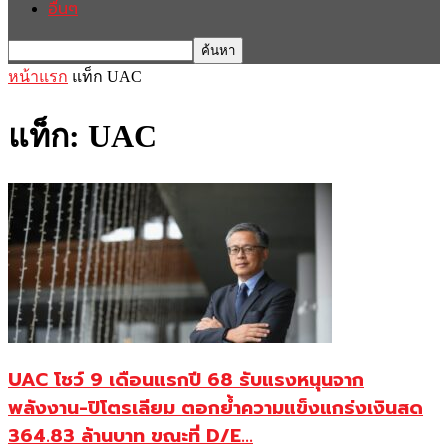
อื่นๆ
หน้าแรก
แท็ก
UAC
แท็ก: UAC
UAC โชว์ 9 เดือนแรกปี 68 รับแรงหนุนจาก
พลังงาน-ปิโตรเลียม ตอกย้ำความแข็งแกร่งเงินสด
364.83 ล้านบาท ขณะที่ D/E...