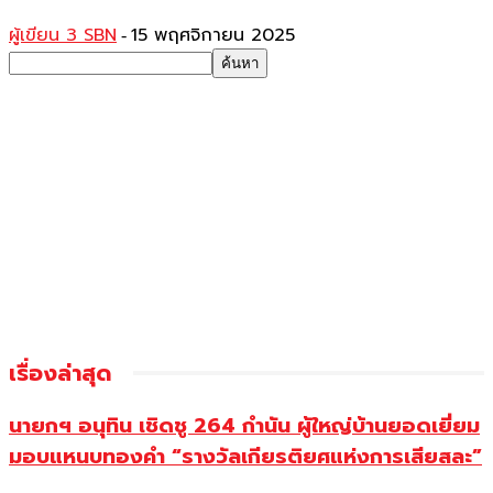
ผู้เขียน 3 SBN
15 พฤศจิกายน 2025
-
เรื่องล่าสุด
นายกฯ อนุทิน เชิดชู 264 กำนัน ผู้ใหญ่บ้านยอดเยี่ยม
มอบแหนบทองคำ “รางวัลเกียรติยศแห่งการเสียสละ”