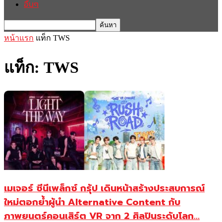
อื่นๆ
หน้าแรก
แท็ก
TWS
แท็ก: TWS
เมเจอร์ ซีนีเพล็กซ์ กรุ้ป เดินหน้าสร้างประสบการณ์
ใหม่ตอกย้ำผู้นำ Alternative Content กับ
ภาพยนตร์คอนเสิร์ต VR จาก 2 ศิลปินระดับโลก...