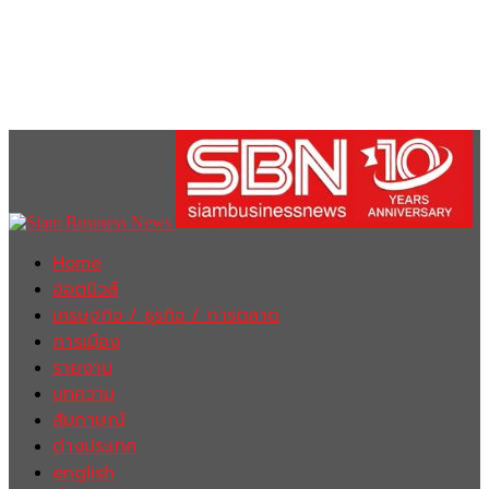
Home
ฮอตนิวส์
เศรษฐกิจ / ธุรกิจ / การตลาด
การเมือง
รายงาน
บทความ
สัมภาษณ์
ต่างประเทศ
english