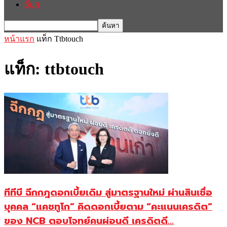
อื่นๆ
หน้าแรก
แท็ก
Ttbtouch
แท็ก: ttbtouch
ทีทีบี ฉีกกฎดอกเบี้ยเดิม สู่มาตรฐานใหม่ ผ่านสินเชื่อ
บุคคล “แคชทูโก” คิดดอกเบี้ยตาม “คะแนนเครดิต”
ของ NCB ตอบโจทย์คนผ่อนดี เครดิตดี...