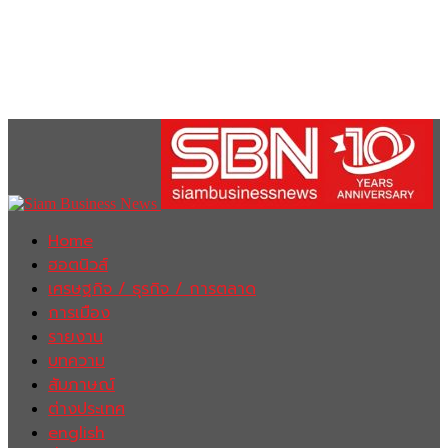
Home
ฮอตนิวส์
เศรษฐกิจ / ธุรกิจ / การตลาด
การเมือง
รายงาน
บทความ
สัมภาษณ์
ต่างประเทศ
english