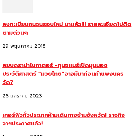
ลงทะเบียนคนจนรอบใหม่ มาแล้ว!!! รายละเอียดไปติด
ตามด่วนๆ
29 พฤษภาคม 2018
สยบดราม่าโบกาตอร์ -กุนขแมร์เปิดมุมมอง
ประวัติศาสตร์ “มวยไทย”อาจมีมาก่อนกำแพงนคร
วัด?
26 มกราคม 2023
เคอร์ฟิวทั่วประเทศห้ามเดินทางข้ามจังหวัด! ราชกิจ
จาฯประกาศแล้ว!