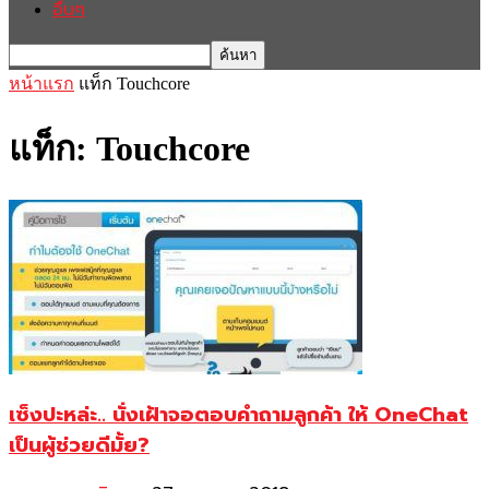
อื่นๆ
หน้าแรก
แท็ก
Touchcore
แท็ก: Touchcore
เซ็งปะหล่ะ.. นั่งเฝ้าจอตอบคำถามลูกค้า ให้ OneChat
เป็นผู้ช่วยดีมั้ย?