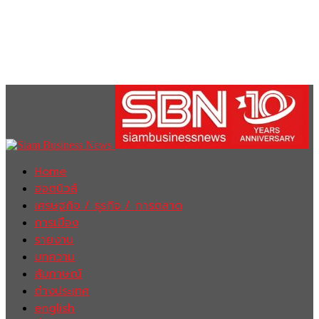
Home
ฮอตนิวส์
เศรษฐกิจ / ธุรกิจ / การตลาด
การเมือง
รายงาน
บทความ
สัมภาษณ์
ต่างประเทศ
english