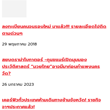
ลงทะเบียนคนจนรอบใหม่ มาแล้ว!!! รายละเอียดไปติด
ตามด่วนๆ
29 พฤษภาคม 2018
สยบดราม่าโบกาตอร์ -กุนขแมร์เปิดมุมมอง
ประวัติศาสตร์ “มวยไทย”อาจมีมาก่อนกำแพงนคร
วัด?
26 มกราคม 2023
เคอร์ฟิวทั่วประเทศห้ามเดินทางข้ามจังหวัด! ราชกิจ
จาฯประกาศแล้ว!