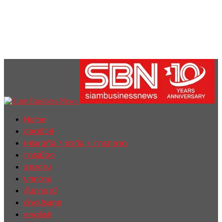
Home
ฮอตนิวส์
เศรษฐกิจ / ธุรกิจ / การตลาด
การเมือง
รายงาน
บทความ
สัมภาษณ์
ต่างประเทศ
english