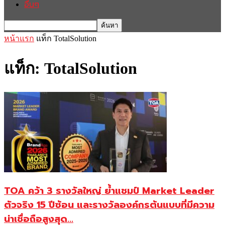
อื่นๆ
หน้าแรก
แท็ก
TotalSolution
แท็ก: TotalSolution
TOA คว้า 3 รางวัลใหญ่ ย้ำแชมป์ Market Leader
ตัวจริง 15 ปีซ้อน และรางวัลองค์กรต้นแบบที่มีความ
น่าเชื่อถือสูงสุด...