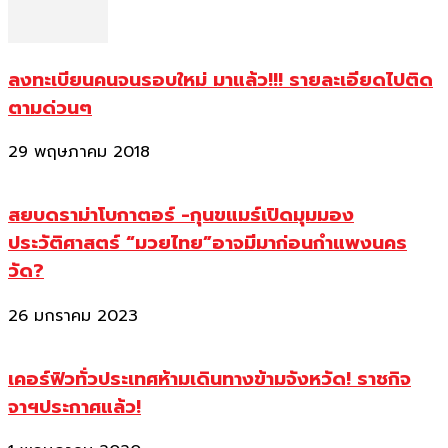
ลงทะเบียนคนจนรอบใหม่ มาแล้ว!!! รายละเอียดไปติด
ตามด่วนๆ
29 พฤษภาคม 2018
สยบดราม่าโบกาตอร์ -กุนขแมร์เปิดมุมมอง
ประวัติศาสตร์ “มวยไทย”อาจมีมาก่อนกำแพงนคร
วัด?
26 มกราคม 2023
เคอร์ฟิวทั่วประเทศห้ามเดินทางข้ามจังหวัด! ราชกิจ
จาฯประกาศแล้ว!