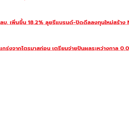
 เพิ่มขึ้น 18.2% ลุยรีแบรนด์-ปิดดีลลงทุนใหม่สร้าง
กร่งจากไตรมาสก่อน เตรียมจ่ายปันผลระหว่างกาล 0.0144