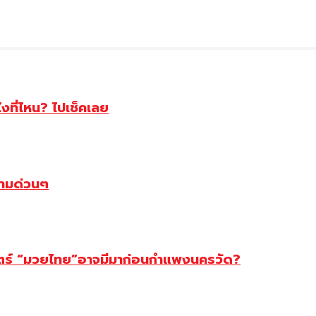
ไงที่ไหน? ไปเช็คเลย
ตามด่วนๆ
สตร์ “มวยไทย”อาจมีมาก่อนกำแพงนครวัด?