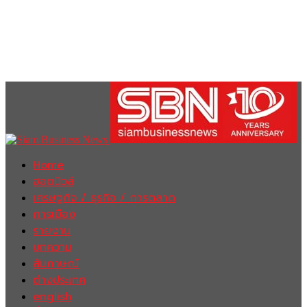
Home
ฮอตนิวส์
เศรษฐกิจ / ธุรกิจ / การตลาด
การเมือง
รายงาน
บทความ
สัมภาษณ์
ต่างประเทศ
english