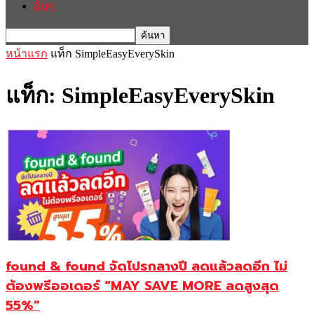
อื่นๆ
หน้าแรก
แท็ก
SimpleEasyEverySkin
แท็ก: SimpleEasyEverySkin
found & found จัดโปรกลางปี ลดแล้วลดอีก ไม่
ต้องพรีออเดอร์ “MAY SAVE MORE ลดสูงสุด
55%”