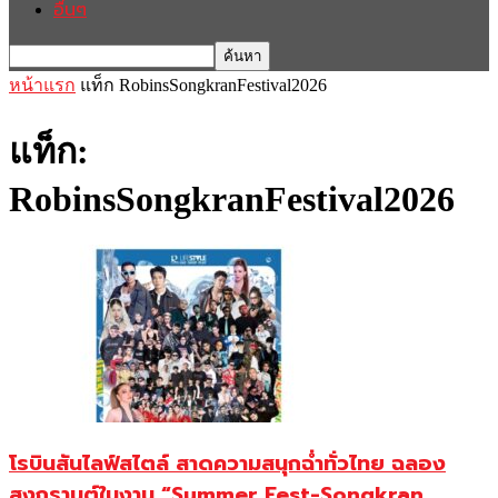
อื่นๆ
หน้าแรก
แท็ก
RobinsSongkranFestival2026
แท็ก:
RobinsSongkranFestival2026
โรบินสันไลฟ์สไตล์ สาดความสนุกฉ่ำทั่วไทย ฉลอง
สงกรานต์ในงาน “Summer Fest-Songkran