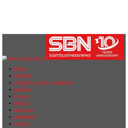
Home
ฮอตนิวส์
เศรษฐกิจ / ธุรกิจ / การตลาด
การเมือง
รายงาน
บทความ
สัมภาษณ์
ต่างประเทศ
english