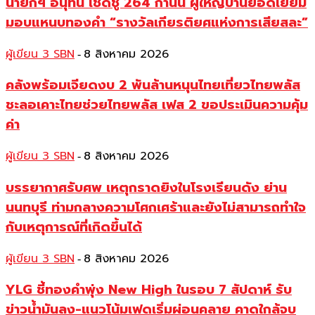
นายกฯ อนุทิน เชิดชู 264 กำนัน ผู้ใหญ่บ้านยอดเยี่ยม
มอบแหนบทองคำ “รางวัลเกียรติยศแห่งการเสียสละ”
ผู้เขียน 3 SBN
8 สิงหาคม 2026
-
คลังพร้อมเจียดงบ 2 พันล้านหนุนไทยเที่ยวไทยพลัส
ชะลอเคาะไทยช่วยไทยพลัส เฟส 2 ขอประเมินความคุ้ม
ค่า
ผู้เขียน 3 SBN
8 สิงหาคม 2026
-
บรรยากาศรับศพ เหตุกราดยิงในโรงเรียนดัง ย่าน
นนทบุรี ท่ามกลางความโศกเศร้าและยังไม่สามารถทำใจ
กับเหตุการณ์ที่เกิดขึ้นได้
ผู้เขียน 3 SBN
8 สิงหาคม 2026
-
YLG ชี้ทองคำพุ่ง New High ในรอบ 7 สัปดาห์ รับ
ข่าวน้ำมันลง-แนวโน้มเฟดเริ่มผ่อนคลาย คาดใกล้จบ