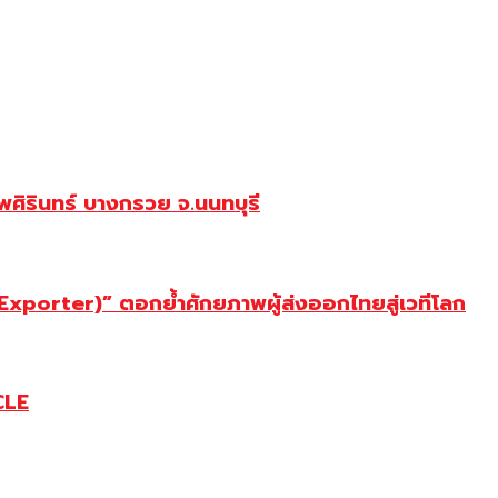
ศิรินทร์ บางกรวย จ.นนทบุรี
porter)” ตอกย้ำศักยภาพผู้ส่งออกไทยสู่เวทีโลก
CLE