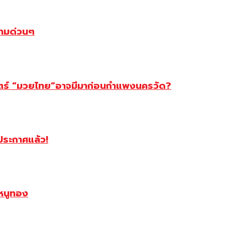
ตามด่วนๆ
สตร์ “มวยไทย”อาจมีมาก่อนกำแพงนครวัด?
ฯประกาศแล้ว!
หนูทอง