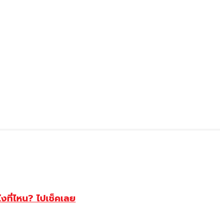
ไงที่ไหน? ไปเช็คเลย