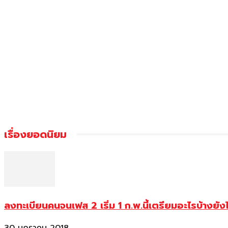
เรื่องยอดนิยม
ลงทะเบียนคนจนเฟส 2 เริ่ม 1 ก.พ.นี้เตรียมอะไรบ้างยัง