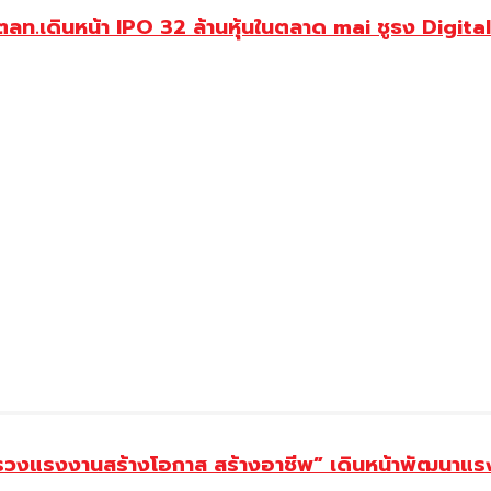
ต.-ตลท.เดินหน้า IPO 32 ล้านหุ้นในตลาด mai ชูธง Di
ทรวงแรงงานสร้างโอกาส สร้างอาชีพ” เดินหน้าพัฒนาแรง