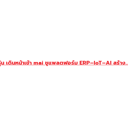
ุ้น เดินหน้าเข้า mai ชูแพลตฟอร์ม ERP–IoT–AI สร้าง..