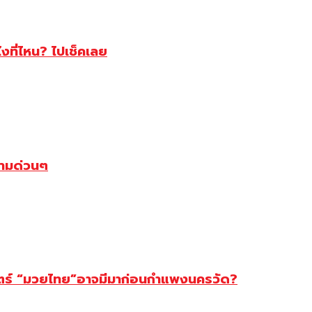
ไงที่ไหน? ไปเช็คเลย
ตามด่วนๆ
สตร์ “มวยไทย”อาจมีมาก่อนกำแพงนครวัด?