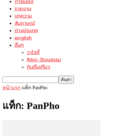
การเมือง
รายงาน
บทความ
สัมภาษณ์
ต่างประเทศ
english
อื่นๆ
วาไรตี้
ศิลปะ-วัฒนธรรม
กินดื่มเที่ยว
หน้าแรก
แท็ก
PanPho
แท็ก: PanPho