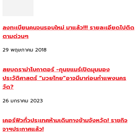
ลงทะเบียนคนจนรอบใหม่ มาแล้ว!!! รายละเอียดไปติด
ตามด่วนๆ
29 พฤษภาคม 2018
สยบดราม่าโบกาตอร์ -กุนขแมร์เปิดมุมมอง
ประวัติศาสตร์ “มวยไทย”อาจมีมาก่อนกำแพงนคร
วัด?
26 มกราคม 2023
เคอร์ฟิวทั่วประเทศห้ามเดินทางข้ามจังหวัด! ราชกิจ
จาฯประกาศแล้ว!