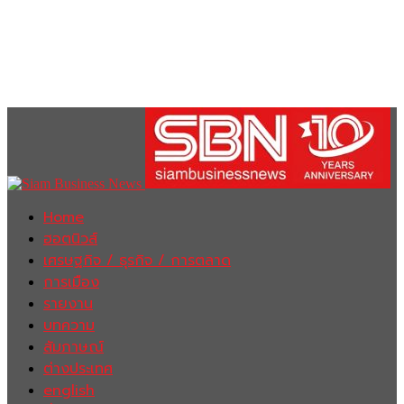
Home
ฮอตนิวส์
เศรษฐกิจ / ธุรกิจ / การตลาด
การเมือง
รายงาน
บทความ
สัมภาษณ์
ต่างประเทศ
english