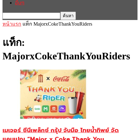
อื่นๆ
หน้าแรก
แท็ก
MajorxCokeThankYouRiders
แท็ก:
MajorxCokeThankYouRiders
เมเจอร์ ซีนีเพล็กซ์ กรุ้ป จับมือ ไทยน้ำทิพย์ จัด
แคมเปญ “Major x Coke Thank You...