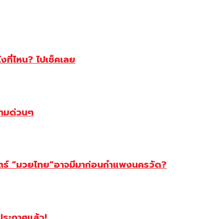
ไงที่ไหน? ไปเช็คเลย
ตามด่วนๆ
สตร์ “มวยไทย”อาจมีมาก่อนกำแพงนครวัด?
ฯประกาศแล้ว!