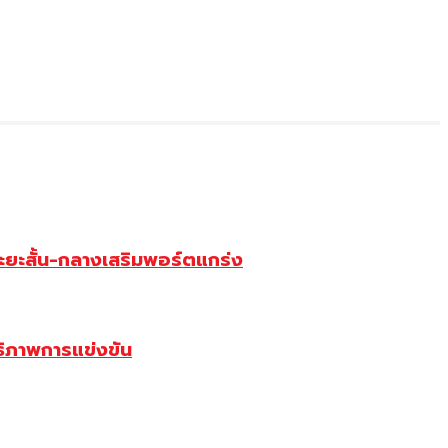
ยะสั้น-กลางเสริมพอร์ตแกร่ง
ธิภาพการแข่งขัน