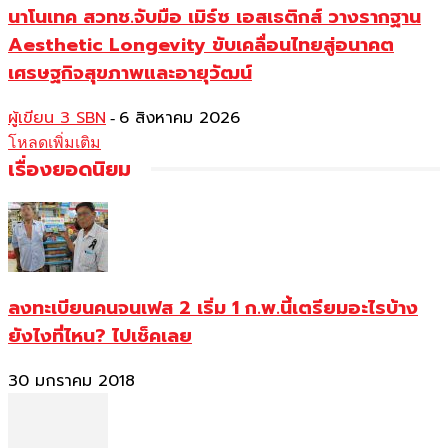
นาโนเทค สวทช.จับมือ เมิร์ซ เอสเธติกส์ วางรากฐาน
Aesthetic Longevity ขับเคลื่อนไทยสู่อนาคต
เศรษฐกิจสุขภาพและอายุวัฒน์
ผู้เขียน 3 SBN
6 สิงหาคม 2026
-
โหลดเพิ่มเติม
เรื่องยอดนิยม
ลงทะเบียนคนจนเฟส 2 เริ่ม 1 ก.พ.นี้เตรียมอะไรบ้าง
ยังไงที่ไหน? ไปเช็คเลย
30 มกราคม 2018