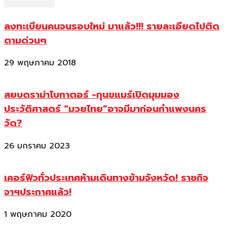
ลงทะเบียนคนจนรอบใหม่ มาแล้ว!!! รายละเอียดไปติด
ตามด่วนๆ
29 พฤษภาคม 2018
สยบดราม่าโบกาตอร์ -กุนขแมร์เปิดมุมมอง
ประวัติศาสตร์ “มวยไทย”อาจมีมาก่อนกำแพงนคร
วัด?
26 มกราคม 2023
เคอร์ฟิวทั่วประเทศห้ามเดินทางข้ามจังหวัด! ราชกิจ
จาฯประกาศแล้ว!
1 พฤษภาคม 2020