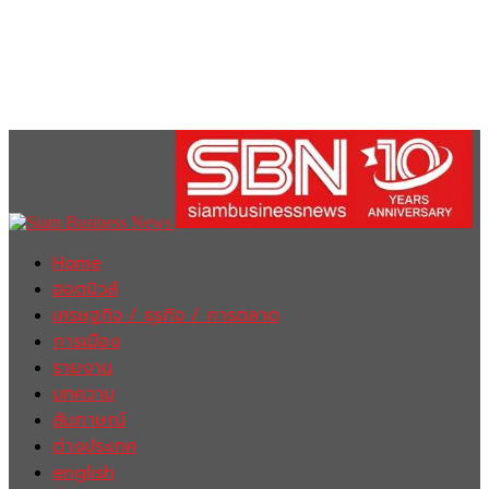
Home
ฮอตนิวส์
เศรษฐกิจ / ธุรกิจ / การตลาด
การเมือง
รายงาน
บทความ
สัมภาษณ์
ต่างประเทศ
english