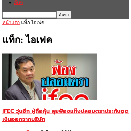
อื่นๆ
หน้าแรก
แท็ก
ไอเฟค
แท็ก: ไอเฟค
IFEC วุ่นอีก ผู้ถือหุ้น ลุยฟ้องแก๊งปลอมตราประทับดูด
เงินออกจากบริษัท