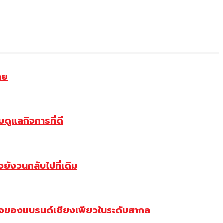
าย
ดูแลกิจการที่ดี
ังวนกลับไปที่เดิม
จของแบรนด์เซียงเพียวในระดับสากล