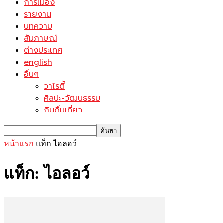
การเมือง
รายงาน
บทความ
สัมภาษณ์
ต่างประเทศ
english
อื่นๆ
วาไรตี้
ศิลปะ-วัฒนธรรม
กินดื่มเที่ยว
หน้าแรก
แท็ก
ไอลอว์
แท็ก: ไอลอว์