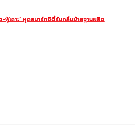
ู้เถาะ’ ผุดสมาร์ทซิตี้รับคลื่นย้ายฐานผลิต