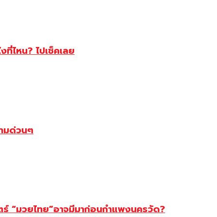
ไงที่ไหน? ไปเช็คเลย
ตามด่วนๆ
สตร์ “มวยไทย”อาจมีมาก่อนกำแพงนครวัด?